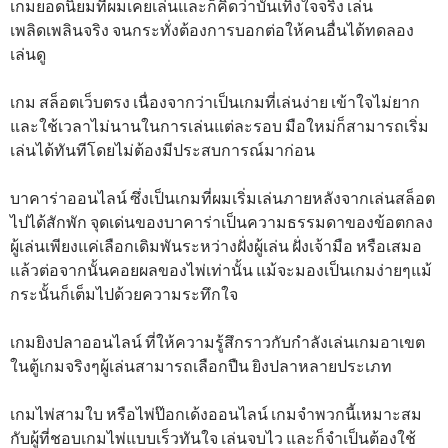
เกมยอดนิยมที่ผมเคยเล่นและก็คิดว่าบันเทิงใจจริง เล่น
เพลิดเพลินจริง จนกระทั่งต้องการบอกต่อให้คนอื่นได้ทดลอง
เล่นดู
เกม สล็อตเว็บตรง เนื่องจากว่าเป็นเกมที่เล่นง่าย เข้าใจไม่ยาก
และใช้เวลาไม่นานในการเล่นแต่ละรอบ มือใหม่ก็สามารถเริ่ม
เล่นได้ทันทีโดยไม่ต้องมีประสบการณ์มาก่อน
บาคาร่าออนไลน์ ซึ่งเป็นเกมที่ผมเริ่มเล่นภายหลังจากเล่นสล็อต
ไปได้สักพัก จุดเด่นของบาคาร่าเป็นความธรรมดาของข้อตกลง
ผู้เล่นเพียงแค่เลือกเดิมพันระหว่างฝั่งผู้เล่น ฝั่งเจ้ามือ หรือเสมอ
แล้วต่อจากนั้นคอยผลของไพ่เท่านั้น แม้จะมองเป็นเกมง่ายๆแม้
กระนั้นก็เต็มไปด้วยความระทึกใจ
เกมยิงปลาออนไลน์ ที่ให้ความรู้สึกราวกับกำลังเล่นเกมอาเขต
ในตู้เกมจริงๆผู้เล่นสามารถเลือกปืน ยิงปลาหลายประเภท
เกมไพ่สามใบ หรือไพ่ป๊อกเด้งออนไลน์ เกมจำพวกนี้เหมาะสม
กับผู้ที่ชอบเกมไพ่แบบเร็วทันใจ เล่นจบไว และก็จำเป็นต้องใช้