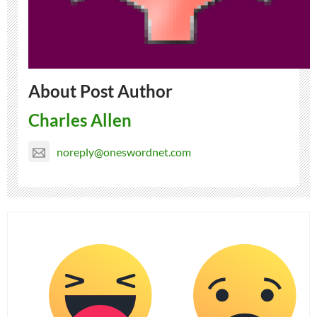
About Post Author
Charles Allen
noreply@oneswordnet.com