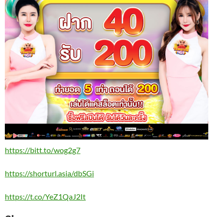
https://bitt.to/wog2g7
https://shorturl.asia/dbSGi
https://t.co/YeZ1QaJ2It