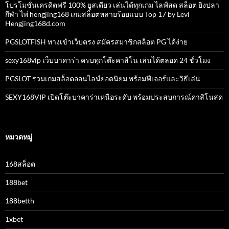
โปรโมชั่นเครดิตฟรี 100% ยูสเดียว เล่นได้ทุกเกม ไลฟ์สด สล็อต ยิงปลา
กีฬา ไพ่ hengjing168 เกมสล็อตหลายร้อยแบบ Top 17 by Levi
Hengjing168d.com
PGSLOTFISH ทางเข้าเว็บตรง สมัครสมาชิกสล็อต PG ได้ง่าย
sexy168vip เว็บบาคาร่า ครบทุกโต๊ะคาสิโน เล่นได้ตลอด 24 ชั่วโมง
PGSLOT รวมเกมสล็อตออนไลน์ยอดนิยม พร้อมฟีเจอร์และวิธีเล่น
SEXY168VIP เปิดโต๊ะบาคาร่าเหนือระดับ พร้อมประสบการณ์คาสิโนสด
หมวดหมู่
168สล็อต
188bet
188betth
1xbet