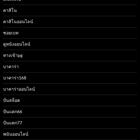
คาสิโน
คาสิโนออนไลน์
ซอยเบท
ดูหนังออนไลน์
ทางเข้าpg
บาคาร่า
บาคาร่า168
บาคาร่าออนไลน์
ปั่นสล็อต
ปั่นแตก66
ปั่นแตก77
พนันออนไลน์