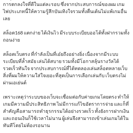
การตกลงใจที่ดีในแต่ละรอบ ซึ่งจากประสบการณ์ของผม เกม
ไพ่ประเภทนี้ให้ความรู้สึกบันเทิงใจรวมทั้งตื่นเต้นไม่แพ้เกมอื่น
เลย
สล็อต168 แตกง่าย ได้เงินไว มีระบบระเบียบออโต้ทั้งฝากรวมทั้ง
ถอนง่าย
สล็อตเว็บตรง ที่กำลังเป็นที่เอ๋ยถึงอย่างยิ่ง เนื่องจากมีระบบ
ระเบียบที่ล้ำสมัย เล่นได้สบาย รวมทั้งมีโอกาสลุ้นรางวัลได้
รวดเร็วทันใจ จากประสบการณ์ที่ได้ทดลองเล่นสล็อตหลายเว็บ
สิ่งที่ผมให้ความใส่ใจเยอะที่สุดเป็นการเลือกเล่นกับ เว็บตรงไม่
ผ่านเอเย่นต์
เพราะเหตุว่าระบบของเว็บจะเชื่อมต่อกับค่ายเกมโดยตรง ทำให้
เกมมีความมีประสิทธิภาพ ไม่มีการแก้ไขอัตราการจ่าย และก็ที่
สำคัญคือสามารถทำธุรกรรมได้อย่างรวดเร็ว ทั้งยังการฝากเงิน
และถอนเงินก็ใช้เวลาไม่นาน ผู้เล่นจึงสามารถเข้าเล่นเกมได้ใน
ทันทีโดยไม่ต้องรอนาน