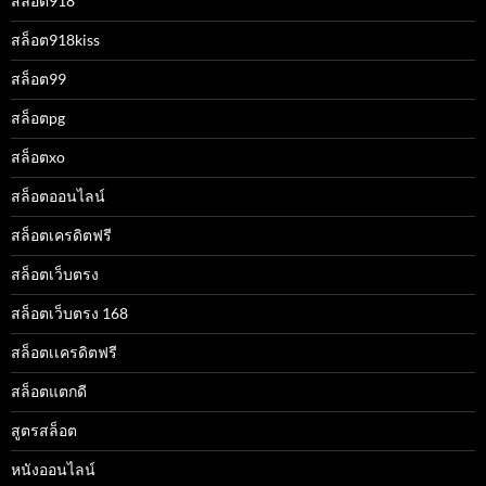
สล็อต918
สล็อต918kiss
สล็อต99
สล็อตpg
สล็อตxo
สล็อตออนไลน์
สล็อตเครดิตฟรี
สล็อตเว็บตรง
สล็อตเว็บตรง 168
สล็อตเเครดิตฟรี
สล็อตแตกดี
สูตรสล็อต
หนังออนไลน์