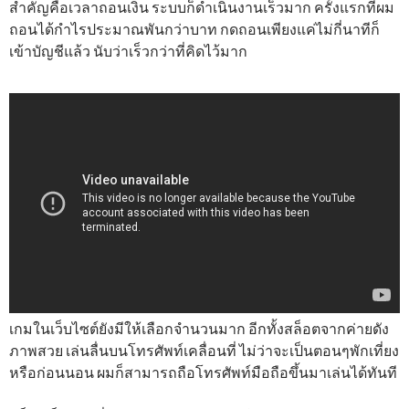
สำคัญคือเวลาถอนเงิน ระบบก็ดำเนินงานเร็วมาก ครั้งแรกที่ผม
ถอนได้กำไรประมาณพันกว่าบาท กดถอนเพียงแค่ไม่กี่นาทีก็
เข้าบัญชีแล้ว นับว่าเร็วกว่าที่คิดไว้มาก
เกมในเว็บไซต์ยังมีให้เลือกจำนวนมาก อีกทั้งสล็อตจากค่ายดัง
ภาพสวย เล่นลื่นบนโทรศัพท์เคลื่อนที่ ไม่ว่าจะเป็นตอนๆพักเที่ยง
หรือก่อนนอน ผมก็สามารถถือโทรศัพท์มือถือขึ้นมาเล่นได้ทันที