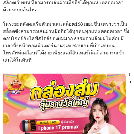
สล็อตเว็บตรง ที่สามารถเล่นผ่านมือถือได้ทุกแห่ง ตลอดเวลา
ด้วยระบบลื่นไหล
ในระยะหลังผมเริ่มหันมาเล่น สล็อต168 เยอะขึ้น เพราะว่าเป็น
สล็อตซึ่งสามารถเล่นผ่านมือถือได้ทุกหนทุกแห่ง ตลอดเวลา ซึ่ง
ตอบโจทย์กับไลฟ์สไตล์ของผมมาก ธรรมดาแล้วผมไม่ค่อยมี
เวลานั่งหน้าคอมพิวเตอร์นานๆเลยชอบเกมที่เปิดเล่นบน
โทรศัพท์เคลื่อนที่ได้ง่าย เพียงแค่มีอินเทอร์เน็ตก็สามารถเข้า
เล่นได้ในทันที
t
a