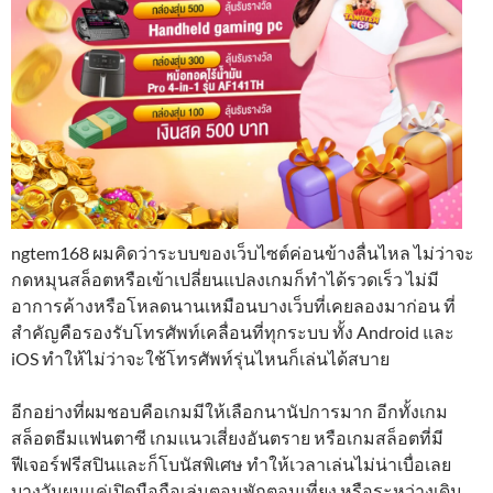
ngtem168 ผมคิดว่าระบบของเว็บไซต์ค่อนข้างลื่นไหล ไม่ว่าจะ
กดหมุนสล็อตหรือเข้าเปลี่ยนแปลงเกมก็ทำได้รวดเร็ว ไม่มี
อาการค้างหรือโหลดนานเหมือนบางเว็บที่เคยลองมาก่อน ที่
สำคัญคือรองรับโทรศัพท์เคลื่อนที่ทุกระบบ ทั้ง Android และ
iOS ทำให้ไม่ว่าจะใช้โทรศัพท์รุ่นไหนก็เล่นได้สบาย
อีกอย่างที่ผมชอบคือเกมมีให้เลือกนานัปการมาก อีกทั้งเกม
สล็อตธีมแฟนตาซี เกมแนวเสี่ยงอันตราย หรือเกมสล็อตที่มี
ฟีเจอร์ฟรีสปินและก็โบนัสพิเศษ ทำให้เวลาเล่นไม่น่าเบื่อเลย
บางวันผมแค่เปิดมือถือเล่นตอนพักตอนเที่ยง หรือระหว่างเดิน