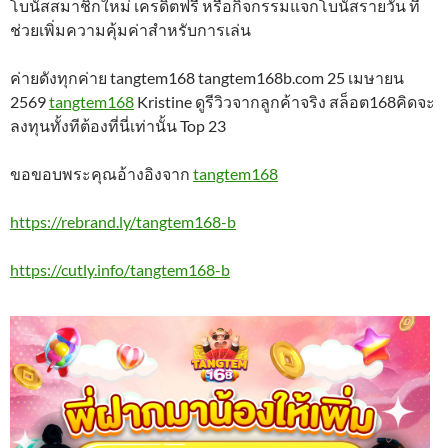
โบนัสสมาชิกใหม่ เครดิตฟรี หรือกิจกรรมแจกโบนัสรายวัน ที่
ช่วยเพิ่มความคุ้มค่าสำหรับการเล่น
ค่ายดังทุกค่าย tangtem168 tangtem168b.com 25 เมษายน
2569
tangtem168
Kristine ดูรีวิวจากลูกค้าจริง สล็อต168คิดจะ
ลงทุนทั้งทีต้องที่นี่เท่านั้น Top 23
ขอขอบพระคุณอ้างอิงจาก
tangtem168
https://rebrand.ly/tangtem168-b
https://cutly.info/tangtem168-b