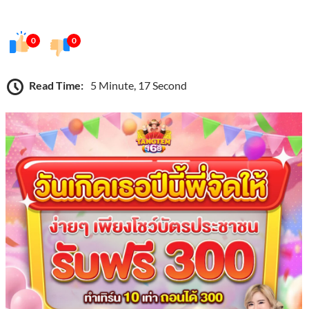
0
0
Read Time:
5 Minute, 17 Second