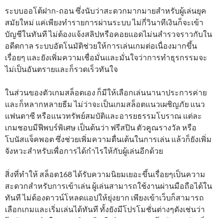
ระบบออโต้ฝาก-ถอน ซึ่งนับว่าสะดวกมากมายสำหรับผู้เล่นยุค
สมัยใหม่ แค่เพียงทำรายการผ่านระบบ ไม่กี่วินาทีเงินก็จะเข้า
บัญชีในทันที ไม่ต้องแจ้งสลิปหรือคอยแอดไม่นสำรวจราวกับใน
อดีตกาล ระบบอัตโนมัติช่วยให้การเล่นเกมต่อเนื่องมากขึ้น
เรื่อยๆ และยังเพิ่มความเชื่อมั่นและมั่นใจว่าการทำธุรกรรมจะ
ไม่เป็นอันตรายและก็รวดเร็วทันใจ
ในส่วนของตัวเกมสล็อตเอง ก็มีให้เลือกเล่นนานาประการค่าย
และก็หลากหลายธีม ไม่ว่าจะเป็นเกมสล็อตแนวเผชิญภัย แนว
แฟนตาซี หรือแนวทรัพย์สมบัติและอารยธรรมโบราณ แต่ละ
เกมชอบมีฟีพบร์พิเศษ เป็นต้นว่า ฟรีสปิน ตัวคูณรางวัล หรือ
โบนัสแจ็คพอต ซึ่งช่วยเพิ่มความตื่นเต้นในการเล่น แล้วก็ยังเพิ่ม
จังหวะสำหรับเพื่อการได้กำไรให้กับผู้เล่นอีกด้วย
สิ่งที่ทำให้ สล็อต168 ได้รับความนิยมเยอะขึ้นเรื่อยๆเป็นความ
สะดวกสำหรับการเข้าเล่น ผู้เล่นสามารถใช้งานผ่านมือถือได้ใน
ทันที ไม่ต้องดาวน์โหลดแอปให้ยุ่งยาก เพียงเข้าเว็บก็สามารถ
เลือกเกมและเริ่มเล่นได้ทันที ทั้งยังมีโปรโมชั่นต่างๆดังเช่นว่า