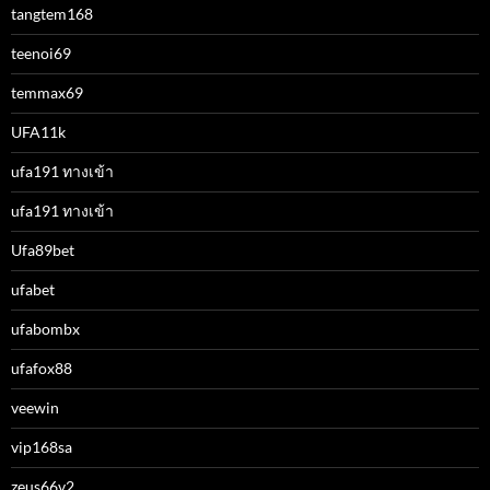
tangtem168
teenoi69
temmax69
UFA11k
ufa191 ทางเข้า
ufa191 ทางเข้า
Ufa89bet
ufabet
ufabombx
ufafox88
veewin
vip168sa
zeus66v2