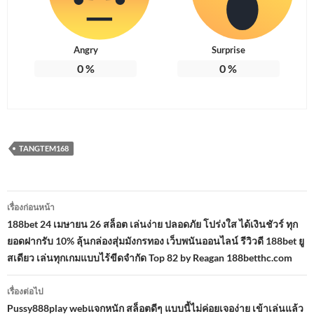
Angry
Surprise
0
%
0
%
TANGTEM168
เมนู
เรื่องก่อนหน้า
นำทาง
188bet 24 เมษายน 26 สล็อต เล่นง่าย ปลอดภัย โปร่งใส ได้เงินชัวร์ ทุก
ยอดฝากรับ 10% ลุ้นกล่องสุ่มมังกรทอง เว็บพนันออนไลน์ รีวิวดี 188bet ยู
เรื่อง
สเดียว เล่นทุกเกมแบบไร้ขีดจำกัด Top 82 by Reagan 188betthc.com
เรื่องต่อไป
Pussy888play webแจกหนัก สล็อตดีๆ แบบนี้ไม่ค่อยเจอง่าย เข้าเล่นแล้ว