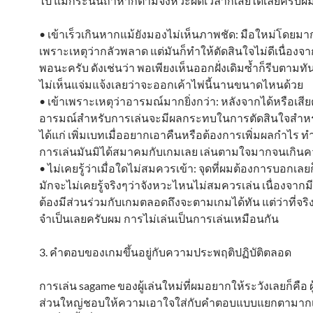
ไป แม้กระนั้นถ้าหากตามจังหวะผิดเวลาก็เสียได้เลยครับผ
• เข้าเร็วเกินหากแม้ยังมองไม่เห็นภาพชัด: มือใหม่โดยมา
เพราะเหตุว่ากลัวพลาด แต่มันก็ทำให้ตัดสินใจไม่ดีเนื่องจา
พอนะครับ ดังเช่นว่า พอเพียงเห็นออกฝั่งเดิมซ้ำก็รีบตามทันห
ไม่เห็นแจ่มแจ้งเลยว่าจะออกเค้าไพ่นี้นานขนาดไหนด้วย
• เข้าเพราะเหตุว่าอารมณ์มากยิ่งกว่า: หลังจากได้หรือเสียต
อารมณ์สำหรับการเล่นจะมีผลกระทบในการตัดสินใจสำหร
ได้แก่ เพิ่มเบทเมื่ออยากเอาคืนหรือต้องการเพิ่มผลกำไร ท
การเล่นมันมิได้สมาคมกับเกมเลย เล่นตามใจมากจนเกินค
• ไม่เคยรู้ว่าเมื่อใดไม่สมควรเข้า: จุดที่ผมต้องการบอกเลยก
มักจะไม่เคยรู้จริงๆว่าจังหวะไหนไม่สมควรเล่น เนื่องจากม
ต้องมีส่วนร่วมกับเกมตลอดถึงจะตามเกมได้ทัน แต่ว่าที่จริ
จำเป็นเลยครับผม การไม่เล่นเป็นการเล่นเหมือนกัน
3. คำตอบของเกมขึ้นอยู่กับความประพฤติปฏิบัติตลอด
การเล่น sagame ของผู้เล่นใหม่ที่ผมอยากให้ระวังเลยก็คือ ผู
ส่วนใหญ่ชอบให้ความเอาใจใส่กับคำตอบแบบแยกตามาก