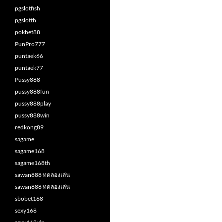
pgslotfish
pgslotth
pokbet88
PunPro777
puntaek66
puntaek77
Pussy888
pussy888fun
pussy888play
pussy888win
redkong89
sagame
sagame168
sagame168th
sawan888 ทดลองเล่น
sawan888 ทดลองเล่น
sbobet168
sexy168