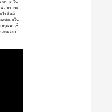
ด็ดขาด ใน
อ พวกเราจะ
ไรดี แม้
มีผลต่อผลใน
ะพาคุณมาเช็
สังเกตเวลา