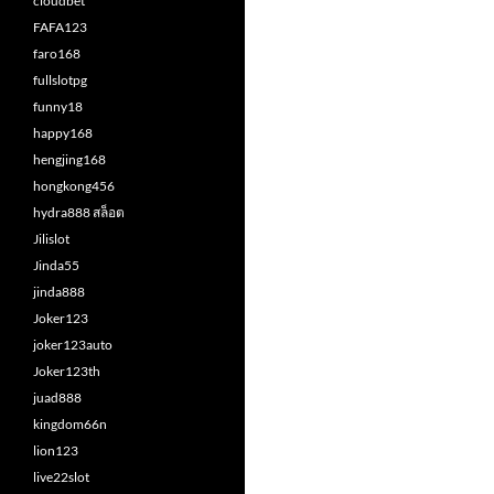
cloudbet
FAFA123
faro168
fullslotpg
funny18
happy168
hengjing168
hongkong456
hydra888 สล็อต
Jilislot
Jinda55
jinda888
Joker123
joker123auto
Joker123th
juad888
kingdom66n
lion123
live22slot