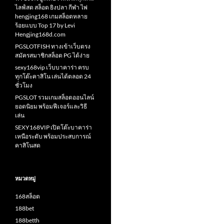
ไลฟ์สด สล็อต ยิงปลา กีฬา ไพ่
hengjing168 เกมสล็อตหลาย
ร้อยแบบ Top 17 by Levi
Hengjing168d.com
PGSLOTFISH ทางเข้าเว็บตรง
สมัครสมาชิกสล็อต PG ได้ง่าย
sexy168vip เว็บบาคาร่า ครบ
ทุกโต๊ะคาสิโน เล่นได้ตลอด 24
ชั่วโมง
PGSLOT รวมเกมสล็อตออนไลน์
ยอดนิยม พร้อมฟีเจอร์และวิธี
เล่น
SEXY168VIP เปิดโต๊ะบาคาร่า
เหนือระดับ พร้อมประสบการณ์
คาสิโนสด
หมวดหมู่
168สล็อต
188bet
188betth