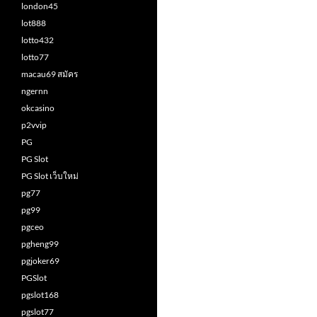
london45
lot888
lotto432
lotto77
macau69 สมัคร
ngernn
okcasino
p2vvip
PG
PG Slot
PG Slot เว็บใหม่
pg77
pg99
pgceo
pgheng99
pgjoker69
PGSlot
pgslot168
pgslot77