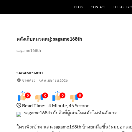
ข้ามไปยังเนื้อหา
BLOG
CONTACT
LETS GET Y
คลังเก็บหมวดหมู่: sagame168th
sagame168th
SAGAME168TH
ข้างเคียง
6 เมษายน 2026
0
0
0
0
Read Time:
4 Minute, 45 Second
sagame168th กับสิ่งที่ผู้เล่นใหม่มักไม่ทันสังเกต
ใครเพิ่งเข้ามาเล่น sagame168th บ้างยกมือขึ้น! ผมบอกเลยว่