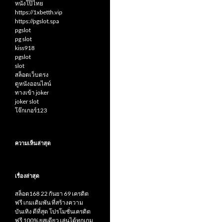
หนังโป๊ไทย
https://1xbetth.vip
https://pgslot.spa
pgslot
pg slot
kiss918
pgslot
slot
สล็อตเว็บตรง
ดูหนังออนไลน์
ทางเข้า joker
joker slot
โจ๊กเกอร์123
ความเห็นล่าสุด
เรื่องล่าสุด
สล็อต168 22 กันยา 69 เครดิต
ฟรี เกมเดิมพัน ที่สร้างความ
บันเทิง ดีที่สุด โปรโมชั่นเครดิต
ฟรี 100% ยูสเดียว เล่นได้ทุกเกม