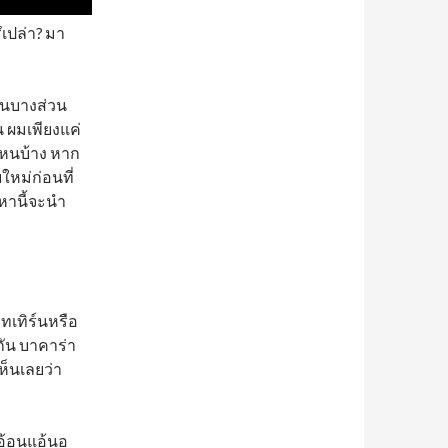
ึเปล่า? มา
ันบางส่วน
 ผมเพียงแค่
หนบ้าง หาก
ใหม่ก่อนที่
อหานี้จะนำ
เทิร์นหรือ
้กัน บาคาร่า
เห็นเลยว่า
ปอ้อนแอ้นอ