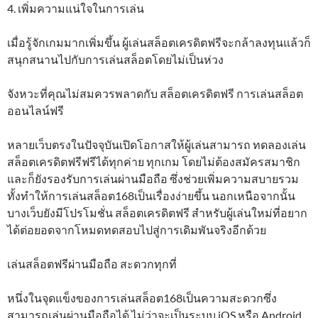
4. เพิ่มความแน่ใจในการเล่น
เมื่อรู้จักเกมมากเพิ่มขึ้น ผู้เล่นสล็อตเครดิตฟรีจะกล้าลงทุนแล้วก็
สนุกสนานไปกับการเล่นสล็อตโดยไม่เป็นห่วง
จังหวะที่คุณไม่สมควรพลาดกับ สล็อตเครดิตฟรี การเล่นสล็อต
ออนไลน์ฟรี
หลายเว็บตรงในปัจจุบันเปิดโอกาสให้ผู้เล่นสามารถ ทดลองเล่น
สล็อตเครดิตฟรีฟรีได้ทุกค่าย ทุกเกม โดยไม่ต้องสมัครสมาชิก
และก็ยังรองรับการเล่นผ่านมือถือ ซึ่งช่วยเพิ่มความสบายรวม
ทั้งทำให้การเล่นสล็อต168เป็นเรื่องง่ายขึ้น นอกเหนือจากนั้น
บางเว็บยังมีโปรโมชั่น สล็อตเครดิตฟรี สำหรับผู้เล่นใหม่ที่อยาก
ได้ต่อยอดจากโหมดทดสอบไปสู่การเดิมพันจริงอีกด้วย
เล่นสล็อตฟรีผ่านมือถือ สะดวกทุกที่
หนึ่งในจุดแข็งของการเล่นสล็อต168เป็นความสะดวกซึ่ง
สามารถเล่นผ่านมือถือได้ ไม่ว่าจะเป็นระบบ iOS หรือ Android