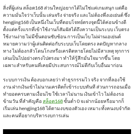
สิ่งที่ผู้เล่น สล็อต168 ส่วนใหญ่อยากได้ไม่ใช่แค่เกมสนุก แต่คือ
ความมั่นใจว่าเว็บนั้น เล่นจริง จ่ายจริง และไม่ต้องพึ่งเอเย่นต์ ซึ่ง
hengjing168 เป็นหนึ่งในเว็บที่ตอบโจทย์ตรงจุดนี้ได้ค่อนข้างดี
ตั้งแต่ครั้งแรกที่เข้าใช้งานก็สัมผัสได้ถึงความเป็นระบบ เว็บตรง
ใช้งานง่าย ไม่มีขั้นตอนซับซ้อน การเป็นเว็บ ไม่ผ่านเอเย่นต์
หมายความว่าผู้เล่นติดต่อกับระบบเว็บโดยตรง ลดปัญหากลาง
ทาง ไม่ต้องกลัวโดนโกงหรือเครดิตหายโดยไม่มีสาเหตุ ทุกการ
เล่นเป็นไปอย่างตรงไปตรงมา ทำให้รู้สึกมั่นใจมากขึ้น โดย
เฉพาะสำหรับคนที่เคยมีประสบการณ์ไม่ดีกับเว็บอื่นมาก่อน
ระบบการเงิน ต้องบอกเลยว่า ทำธุรกรรมไว จริง จากที่ลองใช้
งาน ฝากเงินเข้าไม่นานเครดิตก็เข้าระบบทันที ส่วนการถอนเมื่อ
ทำยอดครบตามเงื่อนไข ใช้เวลาไม่นาน เงินเข้าไว ไม่ต้องรอ
ข้ามวัน ที่สำคัญคือ
สล็อต168
ขั้นต่ำ 0 จะฝากน้อยหรือมากก็
เริ่มเล่น hengjing168 ได้ตามงบของตัวเอง เหมาะทั้งคนงบจำกัด
และคนที่อยากบริหารงบการเล่น