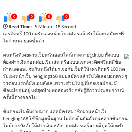
0
0
0
0
Read Time:
5 Minute, 18 Second
เครดิตฟรี 100 กดรับเองหน้าเว็บ สมัครแล้วรับได้เลย สมัครฟรี
ไม่กำหนดยอดขั้นต่ำ
คนหนึ่งที่เคยผ่านเว็บพนันออนไลน์มาหลายรูปแบบ ทั้งแบบ
ต้องฝากเงินก่อนค่อยเริ่มเล่น หรือแบบแจกเครดิตฟรีแต่มีข้อ
กำหนดเยอะ จนวันหนึ่งได้มาเจอกับเว็บที่ให้ เครดิตฟรี 100 กด
รับเองหน้าเว็บ hengjing168 แบบสมัครแล้วรับได้เลย บอกตรง ๆ
ว่าตอนแรกก็ยังแอบลังเล เพราะส่วนใหญ่ที่เคยเจอมักจะมี
ข้อแม้ซ่อนอยู่ แต่สุดท้ายพอลองจริง กลับรู้สึกว่าประสบการณ์
ครั้งนี้ต่างออกไป
ขั้นตอนเริ่มต้นง่ายมาก แค่สมัครสมาชิกผ่านหน้าเว็บ
hengjing168 ใช้ข้อมูลพื้นฐาน ไม่ต้องยืนยันตัวตนหลายขั้นตอน
ไม่มีการบังคับให้ฝากเงิน หลังจากสมัครเสร็จ จะมีปุ่มให้กดรับ