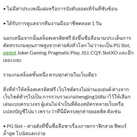
• ไม่มีค่าประเพณีแฝงหรือการบังคับยอดเทิร์นที่ซับซ้อน
• ได้รับการดูแลจากทีมงานมืออาชีพตลอด 1 วัน
นอกเหนือจากนั้นสล็อตเครดิตฟรี ยังขึ้นชื่อลือนามประเด็นการ
คัดสรรเกมคุณภาพสูงจากค่ายดังทั่วโลก ไม่ว่าจะเป็น PG Slot,
pgslot
Joker Gaming, Pragmatic Play, JILI, CQ9, SlotXO และอีก
เยอะแยะ
รวมเกมสล็อตชั้นหนึ่ง ครบทุกค่ายในเว็บเดียว
สิ่งที่ทำให้สล็อตเครดิตฟรี เว็บไซต์ตรงไม่ผ่านเอเย่นต์ ต่างจาก
เว็บไซต์ทั่วๆไปเป็น การรวบรวมเกมhengjing168มาไว้ให้เลือก
เล่นแบบครบวงจร ผู้เล่นไม่จำเป็นที่ต้องสมัครหลายเว็บหรือ
แปลงบัญชีไปมา เพราะว่าที่นี่มีครบทุกค่ายยอดฮิต ดังเช่น
• PG Slot – ค่ายดังที่ขึ้นชื่อลือชาเรื่องภาพกราฟิกสวย ฟีพบร์
ล้ำยุค โบนัสแตกง่าย