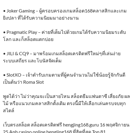
• Joker Gaming – ผู้ครอบครองเกมสล็อต168คลาสสิกและเกม
ยิงปลา ที่ได้รับความนิยมมาอย่างนาน
• Pragmatic Play – ค่ายที่เต็มไปด้วยเกมได้รับความนิยมระดับ
โลก และก็สล็อตแตกบ่อย
• JILI & CQ9 – มาพร้อมเกมสล็อตเครดิตฟรีใหม่ๆที่เล่นง่าย
ระบบเสถียร และโบนัสจัดเต็ม
• SlotXO – เจ้าตำรับเกมตามที่ผู้คนจำนวนไม่ใช้น้อยรู้จักกันดี
เป็นต้นว่า Roma Slot
พูดได้ว่า ไม่ว่าคุณจะเป็นสายไหน สล็อตธีมแฟนตาซี เสี่ยงภัย ผล
ไม้ หรือแนวเกมคลาสสิกดั้งเดิม ตรงนี้มีให้เลือกเล่นครบจบทุก
สไตล์
เว็บตรงสล็อต สล็อตเครดิตฟรี hengjing168.guru 16 พฤศจิกายน
25 Anh casino online hengjing168 ที่ฮิตที่สุด Top 81