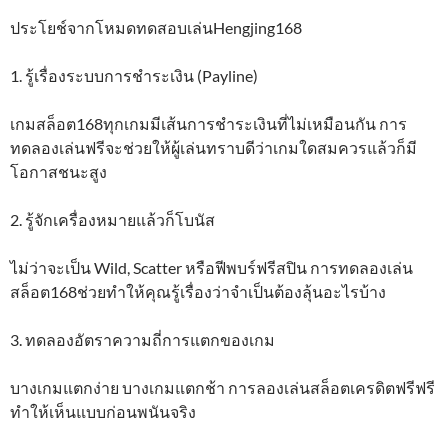
ประโยช์จากโหมดทดสอบเล่นHengjing168
1. รู้เรื่องระบบการชำระเงิน (Payline)
เกมสล็อต168ทุกเกมมีเส้นการชำระเงินที่ไม่เหมือนกัน การ
ทดลองเล่นฟรีจะช่วยให้ผู้เล่นทราบดีว่าเกมใดสมควรแล้วก็มี
โอกาสชนะสูง
2. รู้จักเครื่องหมายแล้วก็โบนัส
ไม่ว่าจะเป็น Wild, Scatter หรือฟีพบร์ฟรีสปิน การทดลองเล่น
สล็อต168ช่วยทำให้คุณรู้เรื่องว่าจำเป็นต้องลุ้นอะไรบ้าง
3. ทดลองอัตราความถี่การแตกของเกม
บางเกมแตกง่าย บางเกมแตกช้า การลองเล่นสล็อตเครดิตฟรีฟรี
ทำให้เห็นแบบก่อนพนันจริง