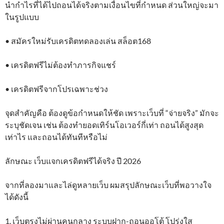
นำกำไรที่ได้ไปถอนได้จริงตามเงื่อนไขที่กำหนด ส่วนใหญ่จะมา
ในรูปแบบ
• สมัครใหม่รับเครดิตทดลองเล่น สล็อต168
• เครดิตฟรีไม่ต้องทำภารกิจแชร์
• เครดิตฟรีจากโปรเฉพาะช่วง
จุดสำคัญคือ ต้องดูข้อกำหนดให้ชัด เพราะเว็บที่ “จ่ายจริง” มักจะ
ระบุชัดเจน เช่น ต้องทำยอดเทิร์นโอเวอร์กี่เท่า ถอนได้สูงสุด
เท่าไร และถอนได้ทันทีหรือไม่
ลักษณะ เว็บแจกเครดิตฟรีได้จริง ปี 2026
จากที่ลองมาและไล่ดูหลายเว็บ ผมสรุปลักษณะเว็บที่พอวางใจ
ได้ดังนี้
1. เว็บตรงไม่ผ่านคนกลาง ระบบฝาก-ถอนออโต้ โปร่งใส