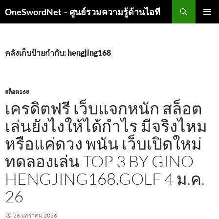
ค้นหา
OneSwordNet – ศูนย์รวมความรู้ด้านไอที
ข้าม
เมนูหลัก
ไป
ยัง
เนื้อหา
คลังเก็บป้ายกำกับ: hengjing168
สล็อต168
เครดิตฟรี เว็บแจกหนัก สล็อต
เล่นยังไงให้ได้กำไร มีจริงไหม
หรือแค่ดวง พนัน เว็บเปิดใหม่
ทดลองเล่น TOP 3 BY GINO
HENGJING168.GOLF 4 ม.ค.
26
26 มกราคม 2026