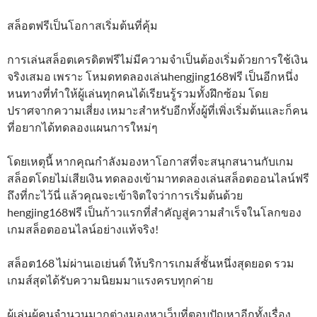
สล็อตฟรีเป็นโอกาสเริ่มต้นที่คุ้ม
การเล่นสล็อตเครดิตฟรีไม่มีความจำเป็นต้องเริ่มด้วยการใช้เงิน
จริงเสมอ เพราะ โหมดทดลองเล่นhengjing168ฟรี เป็นอีกหนึ่ง
หนทางที่ทำให้ผู้เล่นทุกคนได้เรียนรู้รวมทั้งฝึกซ้อม โดย
ปราศจากความเสี่ยง เหมาะสำหรับอีกทั้งผู้ที่เพิ่งเริ่มต้นและก็คน
ที่อยากได้ทดลองแผนการใหม่ๆ
โดยเหตุนี้ หากคุณกำลังมองหาโอกาสที่จะสนุกสนานกับเกม
สล็อตโดยไม่เสียเงิน ทดลองเข้ามาทดลองเล่นสล็อตออนไลน์ฟรี
ถึงที่กะไว้นี่ แล้วคุณจะเข้าจิตใจว่าการเริ่มต้นด้วย
hengjing168ฟรี เป็นก้าวแรกที่สำคัญสู่ความสำเร็จในโลกของ
เกมสล็อตออนไลน์อย่างแท้จริง!
สล็อต168 ไม่ผ่านเอเย่นต์ ให้บริการเกมส์ชั้นหนึ่งสุดยอด รวม
เกมส์สุดได้รับความนิยมมาแรงครบทุกค่าย
ผู้เล่นผู้คนจำนวนมากต่างมองหาเว็บที่ตอบปัญหาอีกทั้งเรื่อง