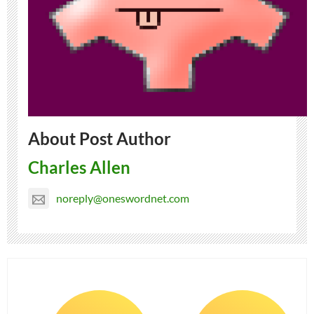
About Post Author
Charles Allen
noreply@oneswordnet.com