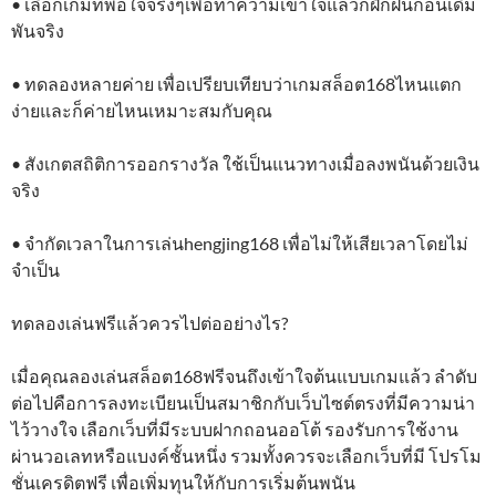
• เลือกเกมที่พอใจจริงๆเพื่อทำความเข้าใจแล้วก็ฝึกฝนก่อนเดิม
พันจริง
• ทดลองหลายค่าย เพื่อเปรียบเทียบว่าเกมสล็อต168ไหนแตก
ง่ายและก็ค่ายไหนเหมาะสมกับคุณ
• สังเกตสถิติการออกรางวัล ใช้เป็นแนวทางเมื่อลงพนันด้วยเงิน
จริง
• จำกัดเวลาในการเล่นhengjing168 เพื่อไม่ให้เสียเวลาโดยไม่
จำเป็น
ทดลองเล่นฟรีแล้วควรไปต่ออย่างไร?
เมื่อคุณลองเล่นสล็อต168ฟรีจนถึงเข้าใจต้นแบบเกมแล้ว ลำดับ
ต่อไปคือการลงทะเบียนเป็นสมาชิกกับเว็บไซต์ตรงที่มีความน่า
ไว้วางใจ เลือกเว็บที่มีระบบฝากถอนออโต้ รองรับการใช้งาน
ผ่านวอเลทหรือแบงค์ชั้นหนึ่ง รวมทั้งควรจะเลือกเว็บที่มี โปรโม
ชั่นเครดิตฟรี เพื่อเพิ่มทุนให้กับการเริ่มต้นพนัน