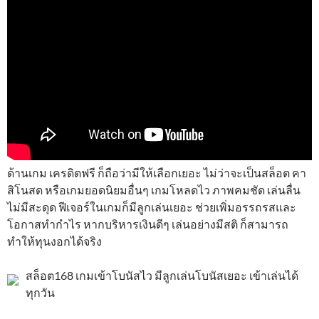
ด้านเกม เครดิตฟรี ก็ถือว่ามีให้เลือกเยอะ ไม่ว่าจะเป็นสล็อต คา
สิโนสด หรือเกมยอดนิยมอื่นๆ เกมโหลดไว ภาพคมชัด เล่นลื่น
ไม่มีสะดุด ฟีเจอร์ในเกมก็มีลูกเล่นเยอะ ช่วยเพิ่มอรรถรสและ
โอกาสทำกำไร หากบริหารเงินดีๆ เล่นอย่างมีสติ ก็สามารถ
ทำให้ทุนงอกได้จริง
สล็อต168 เกมเข้าโบนัสไว มีลูกเล่นโบนัสเยอะ เข้าเล่นได้
ทุกวัน