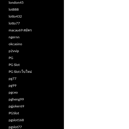
london45
lot888
lotto432
lotto77
macau69 สมัคร
ngernn
okcasino
p2vvip
PG
PG Slot
PG Slot เว็บใหม่
pg77
pg99
pgceo
pgheng99
pgjoker69
PGSlot
pgslot168
pgslot77