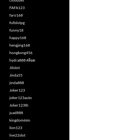
cloudbet
FAFA123
faro168
fullslotpg
funny18
happy168
hengjing168
hongkong456
hydra888 สล็อต
Jilislot
Jinda55
jinda888
Joker123
joker123auto
Joker123th
juad888
kingdom66n
lion123
live22slot