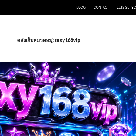
ข้ามไปยังเนื้อหา
BLOG
CONTACT
LETS GET Y
คลังเก็บหมวดหมู่: sexy168vip