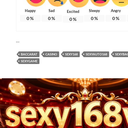
Happy
Sad
Sleepy
Angry
Excited
0
%
0
%
0
%
0
%
0
%
…
BACCARAT
CASINO
SEXY168
SEXYAUTO168
SEXYBA
SEXYGAME