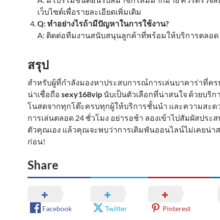
เว็บไซต์เพื่อรายละเอียดเพิ่มเติม
Q: ทำอย่างไรถ้ามีปัญหาในการใช้งาน?
A: ติดต่อทีมงานสนับสนุนลูกค้าที่พร้อมให้บริการตลอด 
สรุป
สำหรับผู้ที่กำลังมองหาประสบการณ์การเล่นบาคาร่าที่ค
น่าเชื่อถือ
sexy168vip
นับเป็นตัวเลือกที่น่าสนใจ ด้วยบริ
โนสดจากทุกโต๊ะครบทุกผู้ให้บริการชั้นนำ และความสะ
การเล่นตลอด 24 ชั่วโมง อย่ารอช้า ลองเข้าไปสัมผัสประ
ตัวคุณเอง แล้วคุณจะพบว่าการเดิมพันออนไลน์ไม่เคยน่าสน
ก่อน!
Share
Facebook
Twitter
Pinterest