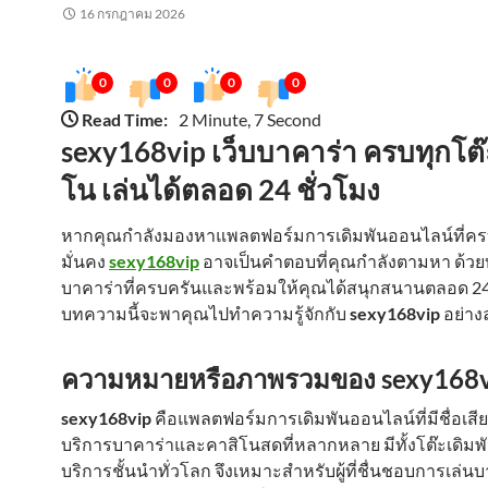
16 กรกฎาคม 2026
0
0
0
0
Read Time:
2 Minute, 7 Second
sexy168vip เว็บบาคาร่า ครบทุกโต๊
โน เล่นได้ตลอด 24 ชั่วโมง
หากคุณกำลังมองหาแพลตฟอร์มการเดิมพันออนไลน์ที่ค
มั่นคง
sexy168vip
อาจเป็นคำตอบที่คุณกำลังตามหา ด้วย
บาคาร่าที่ครบครันและพร้อมให้คุณได้สนุกสนานตลอด 24 
บทความนี้จะพาคุณไปทำความรู้จักกับ
sexy168vip
อย่าง
ความหมายหรือภาพรวมของ
sexy168
sexy168vip
คือแพลตฟอร์มการเดิมพันออนไลน์ที่มีชื่อเสี
บริการบาคาร่าและคาสิโนสดที่หลากหลาย มีทั้งโต๊ะเดิมพัน
บริการชั้นนำทั่วโลก จึงเหมาะสำหรับผู้ที่ชื่นชอบการเล่