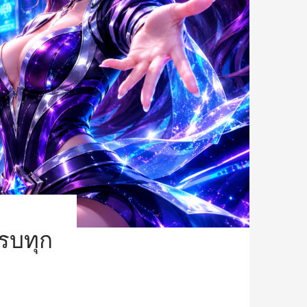
รบทุก