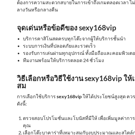
ต้องการความสะดวกสบายในการเข้าถึงเกมตลอดเวลา ไม่ว
ลางวันหรือกลางคืน
จุดเด่นหรือข้อดีของ
sexy168vip
บริการคาสิโนสดครบทุกโต๊ะจากผู้ให้บริการชั้นนำ
ระบบการเงินที่ปลอดภัยและรวดเร็ว
รองรับการเล่นผ่านทุกอุปกรณ์ ทั้งมือถือและคอมพิวเตอ
ทีมงานพร้อมให้บริการตลอด 24 ชั่วโมง
วิธีเลือกหรือวิธีใช้งาน
sexy168vip
ให้
สม
การเลือกใช้บริการ
sexy168vip
ให้ได้ประโยชน์สูงสุด ค
ดังนี้:
ตรวจสอบโปรโมชั่นและโบนัสที่มีให้ เพื่อเพิ่มมูลค่ากา
คุณ
เลือกโต๊ะบาคาร่าที่เหมาะสมกับงบประมาณและสไตล์