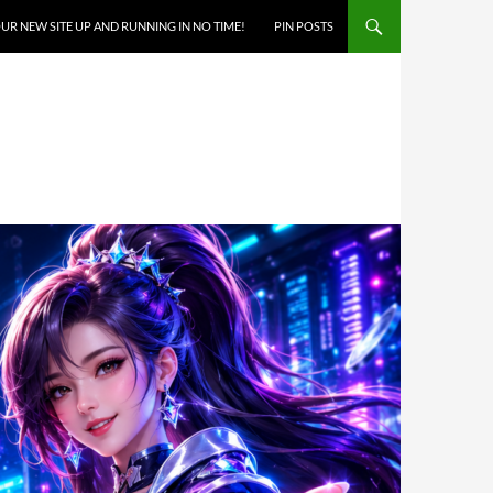
OUR NEW SITE UP AND RUNNING IN NO TIME!
PIN POSTS