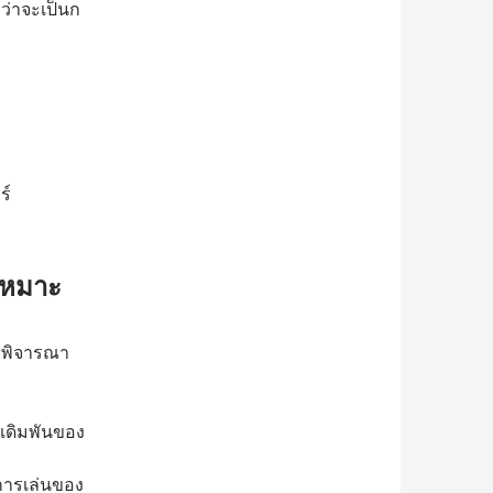
่าจะเป็นก
ร์
เหมาะ
วรพิจารณา
รเดิมพันของ
การเล่นของ