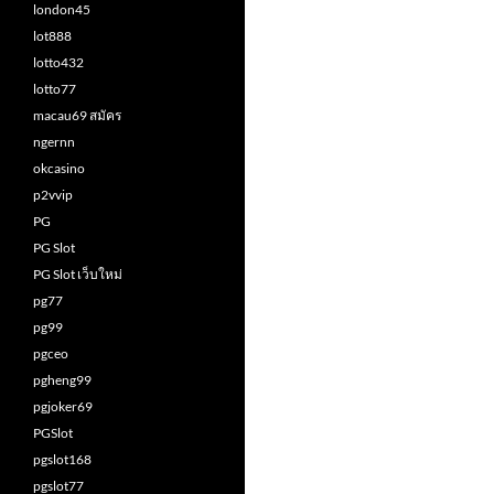
london45
lot888
lotto432
lotto77
macau69 สมัคร
ngernn
okcasino
p2vvip
PG
PG Slot
PG Slot เว็บใหม่
pg77
pg99
pgceo
pgheng99
pgjoker69
PGSlot
pgslot168
pgslot77