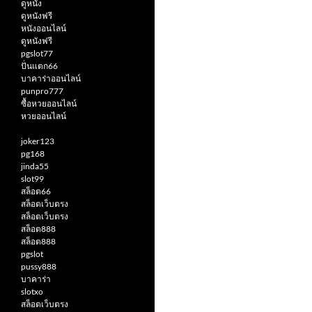
ดูหนัง
ดูหนังฟรี
หนังออนไลน์
ดูหนังฟรี
pgslot77
ปั่นแตก66
บาคาร่าออนไลน์
punpro777
ซื้อหวยออนไลน์
หวยออนไลน์
joker123
pg168
jinda55
slot99
สล็อต66
สล็อตเว็บตรง
สล็อตเว็บตรง
สล็อต888
สล็อต888
pgslot
pussy888
บาคาร่า
slotxo
สล็อตเว็บตรง