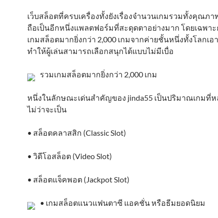
เว็บสล็อตที่ครบเครื่องทั้งยังเรื่องจำนวนเกมรวมทั้งคุณภา
ถือเป็นอีกหนึ่งแพลตฟอร์มที่สะดุดตาอย่างมาก โดยเฉพ
เกมสล็อตมากยิ่งกว่า 2,000 เกมจากค่ายชั้นหนึ่งทั้งโลกเอาไ
ทำให้ผู้เล่นสามารถเลือกสนุกได้แบบไม่มีเบื่อ
รวมเกมสล็อตมากยิ่งกว่า 2,000 เกม
หนึ่งในลักษณะเด่นสำคัญของ jinda55 เป็นปริมาณเกมที
ไม่ว่าจะเป็น
• สล็อตคลาสสิก (Classic Slot)
• วิดีโอสล็อต (Video Slot)
• สล็อตแจ็คพอต (Jackpot Slot)
• เกมสล็อตแนวแฟนตาซี แอคชั่น หรือธีมยอดนิยม