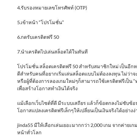
4.รับรองหมายเลขโทรศัพท์ (OTP)
5.เข้าหน้า “โปรโมชั่น”
6.กดรับเครดิตฟรี 50
7.นำเครดิตไปเล่นสล็อตได้ในทันที
โปรโมชั่น สล็อตเครดิตฟรี 50 สำหรับสมาชิกใหม่ เป็นอีกหน
ดีสำหรับคนที่อยากเริ่มเล่นสล็อตแบบไม่ต้องลงทุน ไม่ว่าจ
หรือผู้ที่ต้องการลองเกมใหม่ๆก็สามารถใช้เครดิตฟรีเป็น “ท
เพื่อสร้างโอกาสทำเงินได้จริง
แม้เลือกเว็บไซต์ที่ดี มีระบบเสถียร แล้วก็ข้อตกลงไม่ซับซ้อน
โอกาสแปลงเครดิตฟรีเล็กๆให้เปลี่ยนเป็นเงินจริงได้อย่างง
jinda55 มีให้เลือกเล่นเยอะมากกว่า 2,000 เกม จากค่ายเก
หน้าทั่วโลก