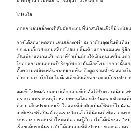
มาตรฐาน รวมทั้งสามารถลุ้นรางวัลได้อย่าง
โปร่งใส
ทดลองเล่นสล็อตฟรี สัมผัสกับเกมที่น่าสนใจแล้วก็มีโบนัส
การได้ลอง “ทดสอบเล่นสล็อตฟรี” นับว่าเป็นจุดเริ่มต้นที่
ของผมเกี่ยวกับเกมสล็อตไปแบบสิ้นเชิง แต่ก่อนผมเคยรู้สึ
เป็นเพียงแค่เกมเสี่ยงดวงที่จำเป็นต้องใช้เงินทุนแค่นั้น แต่ว่า
ใจทดลองเล่นแบบฟรีจริงๆก็พบว่ามันมีอะไรมากกว่านั้นเย
ทั้งความเพลิดเพลิน ระบบเกมที่น่าดึงดูด รวมทั้งช่องทาง
ทำความเข้าใจโดยไม่ต้องเสียเงินเสียทองเลยแม้กระทั้งบา
ผมเข้าไปทดสอบเล่น ก็เลือกเกมที่กำลังได้รับความนิยม เ
ทราบว่าเพราะเหตุใดหลายท่านถึงเอ่ยถึงกันเยอะ ตัวเกมม
ที่งาม เสียงประกอบเร้าใจ และที่สำคัญเป็นมีฟีพบร์โบนั
อาทิเช่น ฟรีสปิน ตัวคูณรางวัล แล้วก็มินิเกมที่เพิ่มความร
ระหว่างการเล่น ทำให้ผมมีความรู้สึกว่าไม่ได้เพียงแค่ “หม
เรื่อยแม้กระนั้นราวกับได้เล่นเกมที่มีเป้าหมายและความท