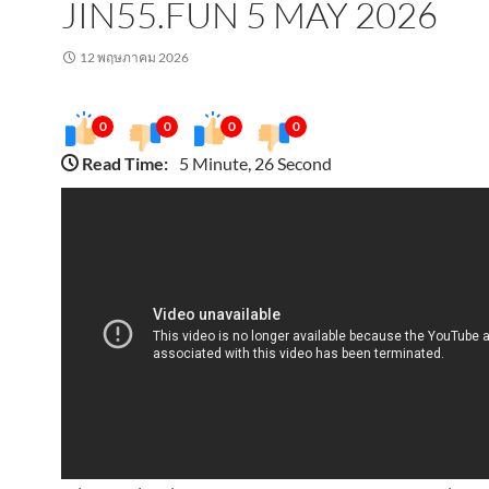
JIN55.FUN 5 MAY 2026
12 พฤษภาคม 2026
0
0
0
0
Read Time:
5 Minute, 26 Second