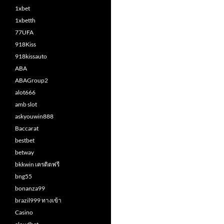
1xbet
1xbetth
77UFA
918Kiss
918kissauto
ABA
ABAGroup2
alot666
amb slot
askyouwin888
Baccarat
bestbet
betway
bkkwin เครดิตฟรี
bng55
bonanza99
brazil999 ทางเข้า
Casino