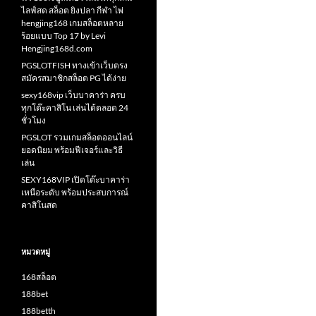
ไลฟ์สด สล็อต ยิงปลา กีฬา ไพ่
hengjing168 เกมสล็อตหลาย
ร้อยแบบ Top 17 by Levi
Hengjing168d.com
PGSLOTFISH ทางเข้าเว็บตรง
สมัครสมาชิกสล็อต PG ได้ง่าย
sexy168vip เว็บบาคาร่า ครบ
ทุกโต๊ะคาสิโน เล่นได้ตลอด 24
ชั่วโมง
PGSLOT รวมเกมสล็อตออนไลน์
ยอดนิยม พร้อมฟีเจอร์และวิธี
เล่น
SEXY168VIP เปิดโต๊ะบาคาร่า
เหนือระดับ พร้อมประสบการณ์
คาสิโนสด
หมวดหมู่
168สล็อต
188bet
188betth