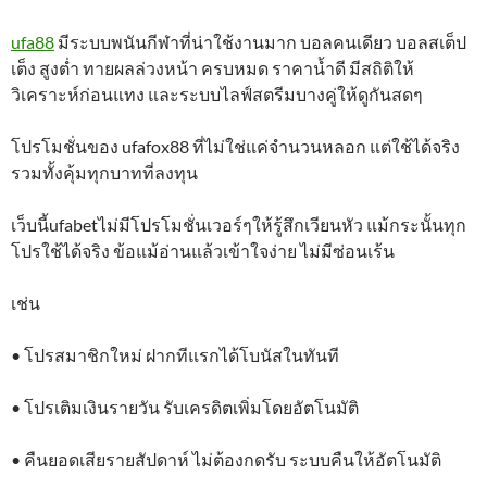
ufa88
มีระบบพนันกีฬาที่น่าใช้งานมาก บอลคนเดียว บอลสเต็ป
เต็ง สูงต่ำ ทายผลล่วงหน้า ครบหมด ราคาน้ำดี มีสถิติให้
วิเคราะห์ก่อนแทง และระบบไลฟ์สตรีมบางคู่ให้ดูกันสดๆ
โปรโมชั่นของ ufafox88 ที่ไม่ใช่แค่จำนวนหลอก แต่ใช้ได้จริง
รวมทั้งคุ้มทุกบาทที่ลงทุน
เว็บนี้ufabetไม่มีโปรโมชั่นเวอร์ๆให้รู้สึกเวียนหัว แม้กระนั้นทุก
โปรใช้ได้จริง ข้อแม้อ่านแล้วเข้าใจง่าย ไม่มีซ่อนเร้น
เช่น
• โปรสมาชิกใหม่ ฝากทีแรกได้โบนัสในทันที
• โปรเติมเงินรายวัน รับเครดิตเพิ่มโดยอัตโนมัติ
• คืนยอดเสียรายสัปดาห์ ไม่ต้องกดรับ ระบบคืนให้อัตโนมัติ