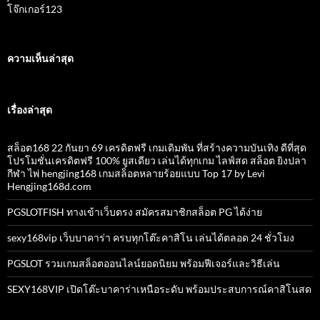
โจ๊กเกอร์123
ความเห็นล่าสุด
เรื่องล่าสุด
สล็อต168 22 กันยา 69 เครดิตฟรี เกมเดิมพัน ที่สร้างความบันเทิง ดีที่สุด
โปรโมชั่นเครดิตฟรี 100% ยูสเดียว เล่นได้ทุกเกม ไลฟ์สด สล็อต ยิงปลา
กีฬา ไพ่ hengjing168 เกมสล็อตหลายร้อยแบบ Top 17 by Levi
Hengjing168d.com
PGSLOTFISH ทางเข้าเว็บตรง สมัครสมาชิกสล็อต PG ได้ง่าย
sexy168vip เว็บบาคาร่า ครบทุกโต๊ะคาสิโน เล่นได้ตลอด 24 ชั่วโมง
PGSLOT รวมเกมสล็อตออนไลน์ยอดนิยม พร้อมฟีเจอร์และวิธีเล่น
SEXY168VIP เปิดโต๊ะบาคาร่าเหนือระดับ พร้อมประสบการณ์คาสิโนสด