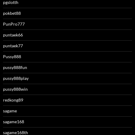
pgslotth
pokbet88
PunPro777
puntaek66
puntaek77
Pussy888
pussy888fun
pussy888play
pussy888win
redkong89
sagame
sagame168
sagame168th