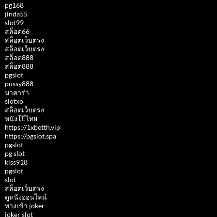
pg168
jinda55
slot99
สล็อต66
สล็อตเว็บตรง
สล็อตเว็บตรง
สล็อต888
สล็อต888
pgslot
pussy888
บาคาร่า
slotxo
สล็อตเว็บตรง
หนังโป๊ไทย
https://1xbetth.vip
https://pgslot.spa
pgslot
pg slot
kiss918
pgslot
slot
สล็อตเว็บตรง
ดูหนังออนไลน์
ทางเข้า joker
joker slot