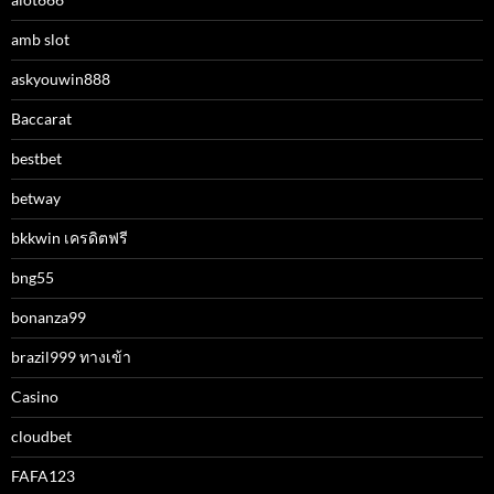
amb slot
askyouwin888
Baccarat
bestbet
betway
bkkwin เครดิตฟรี
bng55
bonanza99
brazil999 ทางเข้า
Casino
cloudbet
FAFA123