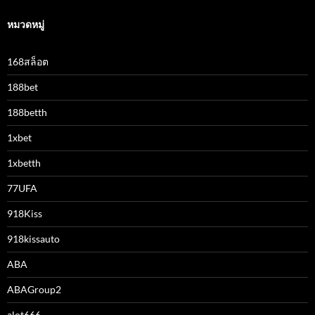
หมวดหมู่
168สล็อต
188bet
188betth
1xbet
1xbetth
77UFA
918Kiss
918kissauto
ABA
ABAGroup2
alot666