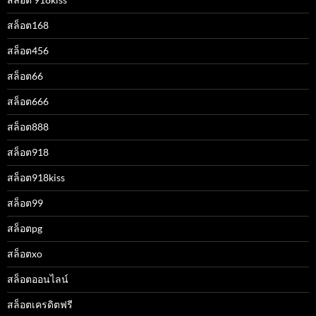
สล็อต168
สล็อต456
สล็อต66
สล็อต666
สล็อต888
สล็อต918
สล็อต918kiss
สล็อต99
สล็อตpg
สล็อตxo
สล็อตออนไลน์
สล็อตเครดิตฟรี