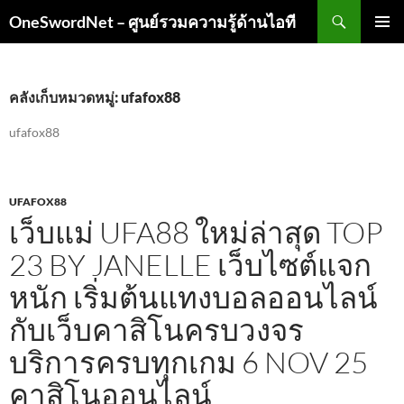
ค้นหา
OneSwordNet – ศูนย์รวมความรู้ด้านไอที
ข้าม
เมนูหลัก
ไป
ยัง
เนื้อหา
คลังเก็บหมวดหมู่: ufafox88
ufafox88
UFAFOX88
เว็บแม่ UFA88 ใหม่ล่าสุด TOP
23 BY JANELLE เว็บไซต์แจก
หนัก เริ่มต้นแทงบอลออนไลน์
กับเว็บคาสิโนครบวงจร
บริการครบทุกเกม 6 NOV 25
คาสิโนออนไลน์