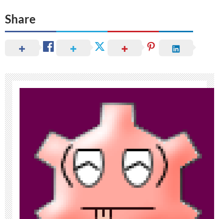
Share