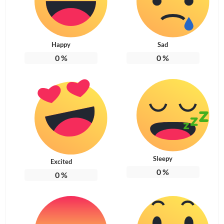
Happy
Sad
0
%
0
%
Sleepy
Excited
0
%
0
%