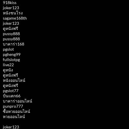
918kiss
joker123
หนังชนโรง
sagame168th
joker123
ดูหนังฟรี
pussy888
pussy888
บาคาร่า168
pgslot
pgheng99
fullslotpg
live22
ดูหนัง
ดูหนังฟรี
หนังออนไลน์
ดูหนังฟรี
pgslot77
ปั่นแตก66
บาคาร่าออนไลน์
punpro777
ซื้อหวยออนไลน์
หวยออนไลน์
joker123