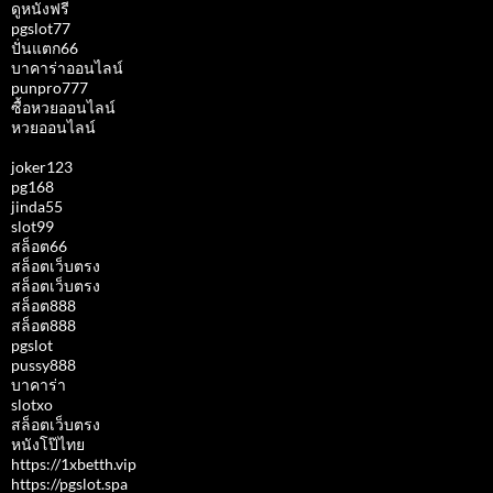
ดูหนังฟรี
pgslot77
ปั่นแตก66
บาคาร่าออนไลน์
punpro777
ซื้อหวยออนไลน์
หวยออนไลน์
joker123
pg168
jinda55
slot99
สล็อต66
สล็อตเว็บตรง
สล็อตเว็บตรง
สล็อต888
สล็อต888
pgslot
pussy888
บาคาร่า
slotxo
สล็อตเว็บตรง
หนังโป๊ไทย
https://1xbetth.vip
https://pgslot.spa