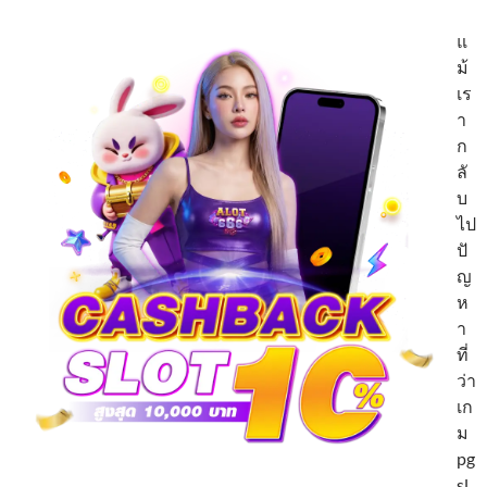
แ
ม้
เร
า
ก
ลั
บ
ไป
ปั
ญ
ห
า
ที่
ว่า
เก
ม
pg
sl