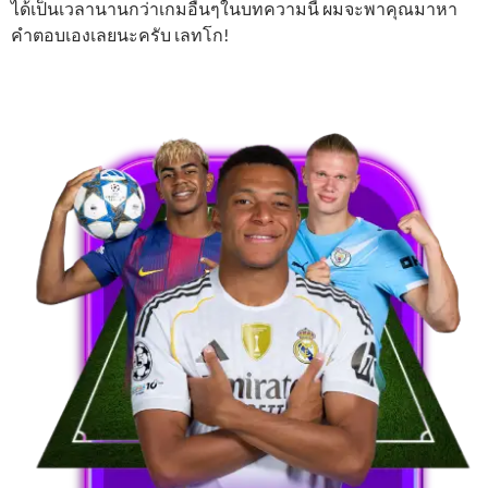
ได้เป็นเวลานานกว่าเกมอื่นๆในบทความนี้ ผมจะพาคุณมาหา
คำตอบเองเลยนะครับ เลทโก!