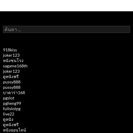
ค้นหา
สำหรับ:
918kiss
joker123
หนังชนโรง
sagame168th
joker123
ดูหนังฟรี
pussy888
pussy888
บาคาร่า168
pgslot
pgheng99
fullslotpg
live22
ดูหนัง
ดูหนังฟรี
หนังออนไลน์