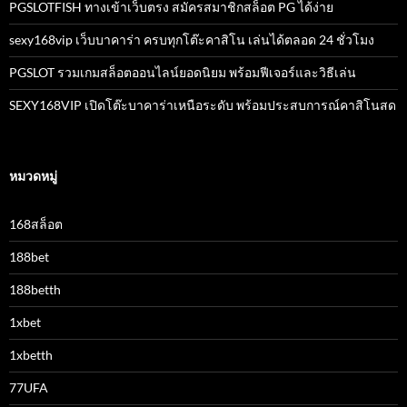
PGSLOTFISH ทางเข้าเว็บตรง สมัครสมาชิกสล็อต PG ได้ง่าย
sexy168vip เว็บบาคาร่า ครบทุกโต๊ะคาสิโน เล่นได้ตลอด 24 ชั่วโมง
PGSLOT รวมเกมสล็อตออนไลน์ยอดนิยม พร้อมฟีเจอร์และวิธีเล่น
SEXY168VIP เปิดโต๊ะบาคาร่าเหนือระดับ พร้อมประสบการณ์คาสิโนสด
หมวดหมู่
168สล็อต
188bet
188betth
1xbet
1xbetth
77UFA