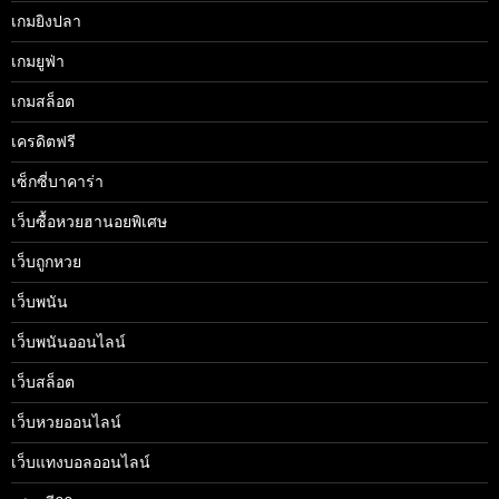
เกมยิงปลา
เกมยูฟ่า
เกมสล็อต
เครดิตฟรี
เซ็กซี่บาคาร่า
เว็บซื้อหวยฮานอยพิเศษ
เว็บถูกหวย
เว็บพนัน
เว็บพนันออนไลน์
เว็บสล็อต
เว็บหวยออนไลน์
เว็บแทงบอลออนไลน์