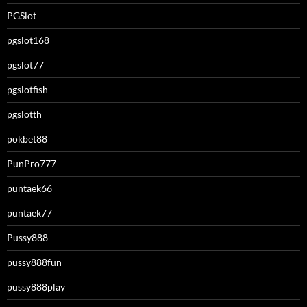
PGSlot
pgslot168
pgslot77
pgslotfish
pgslotth
pokbet88
PunPro777
puntaek66
puntaek77
Pussy888
pussy888fun
pussy888play