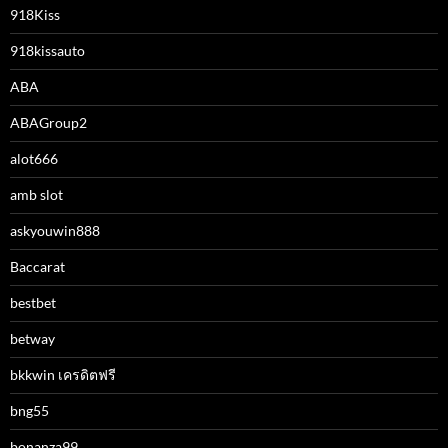
918Kiss
918kissauto
ABA
ABAGroup2
alot666
amb slot
askyouwin888
Baccarat
bestbet
betway
bkkwin เครดิตฟรี
bng55
bonanza99