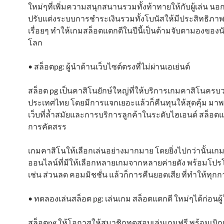
ใหม่ๆที่เพิ่มความสนุกสนานรวมทั้งท้าทายให้กับผู้เล่น นอก
ปรับแต่งระบบการชำระเงินรวมทั้งโบนัสให้มีประสิทธิภาพ
เรื่อยๆ ทำให้เกมสล็อตแตกดีในปีนี้เป็นด้ามจับตามองของนั
โลก
• สล็อตpg: ผู้นำด้านเว็บไซต์ตรงที่ไม่ผ่านเอเย่นต์
สล็อต pg เป็นคาสิโนยักษ์ใหญ่ที่ให้บริการเกมคาสิโนคร
ประเทศไทย โดยมีการแจกเยอะแล้วก็คืนทุนให้สุดคุ้ม มา
เว็บที่ล้ำสมัยและการบริการลูกค้าในระดับไฮเอนด์ สล็อตแต
การคัดสรร
เกมคาสิโนให้เลือกเล่นอย่างมากมาย โดยยิ่งไปกว่านั้นเก
ออนไลน์ที่มีให้เลือกหลายเกมจากหลายค่ายดัง พร้อมโปรโ
เช่น ส่วนลด คอมมิชชั่น แล้วก็การคืนยอดเสีย ที่ทำให้ทุกก
• ทดลองเล่นสล็อต pg: เล่นเกม สล็อตแตกดี ใหม่ๆได้ก่อนผู้
สล็อตpg ให้โอกาสให้สมาชิกทดสอบเล่นเกมฟรี พร้อมเบิกเ