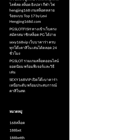
ไลฟ์สด สล็อต ยิงปลา กีฬา ไพ่
hengjing168 เกมสล็อตหลาย
ร้อยแบบ Top 17 by Levi
Hengjing168d.com
PGSLOTFISH ทางเข้าเว็บตรง
สมัครสมาชิกสล็อต PG ได้ง่าย
sexy168vip เว็บบาคาร่า ครบ
ทุกโต๊ะคาสิโน เล่นได้ตลอด 24
ชั่วโมง
PGSLOT รวมเกมสล็อตออนไลน์
ยอดนิยม พร้อมฟีเจอร์และวิธี
เล่น
SEXY168VIP เปิดโต๊ะบาคาร่า
เหนือระดับ พร้อมประสบการณ์
คาสิโนสด
หมวดหมู่
168สล็อต
188bet
188betth