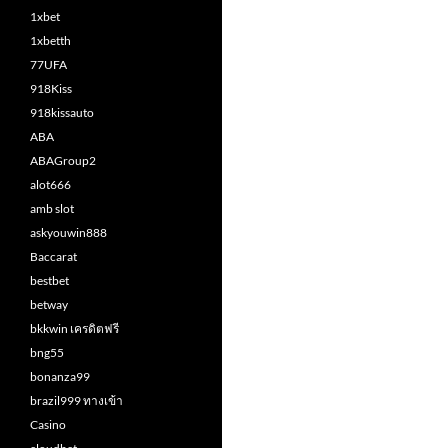
1xbet
1xbetth
77UFA
918Kiss
918kissauto
ABA
ABAGroup2
alot666
amb slot
askyouwin888
Baccarat
bestbet
betway
bkkwin เครดิตฟรี
bng55
bonanza99
brazil999 ทางเข้า
Casino