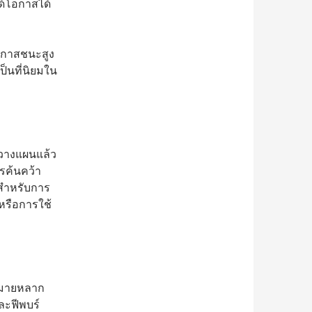
ได้โอกาสได้
โอกาสชนะสูง
ป็นที่นิยมใน
ารวางแผนแล้ว
รค้นคว้า
งสำหรับการ
 หรือการใช้
กมายหลาก
ละฟีพบร์