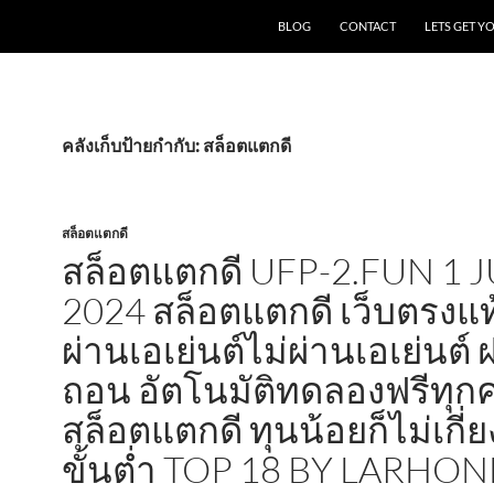
ข้ามไปยังเนื้อหา
BLOG
CONTACT
LETS GET Y
คลังเก็บป้ายกำกับ: สล็อตแตกดี
สล็อตแตกดี
สล็อตแตกดี UFP-2.FUN 1 
2024 สล็อตแตกดี เว็บตรงแท้
ผ่านเอเย่นต์ไม่ผ่านเอเย่นต์ 
ถอน อัตโนมัติทดลองฟรีทุกค
สล็อตแตกดี ทุนน้อยก็ไม่เกี่ยง
ขั้นต่ำ TOP 18 BY LARHO