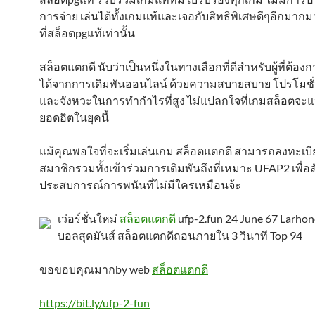
การจ่าย เล่นได้ทั้งเกมแท้และเจอกับสิทธิพิเศษดีๆอีกมากม
ที่สล็อตpgแท้เท่านั้น
สล็อตแตกดี นับว่าเป็นหนึ่งในทางเลือกที่ดีสำหรับผู้ที่ต้อ
ได้จากการเดิมพันออนไลน์ ด้วยความสบายสบาย โปรโมชั่
และจังหวะในการทำกำไรที่สูง ไม่แปลกใจที่เกมสล็อตจะ
ยอดฮิตในยุคนี้
แม้คุณพอใจที่จะเริ่มเล่นเกม สล็อตแตกดี สามารถลงทะเบ
สมาชิกรวมทั้งเข้าร่วมการเดิมพันถึงที่เหมาะ UFAP2 เพื่อส
ประสบการณ์การพนันที่ไม่มีใครเหมือนจ้ะ
เว่อร์ชั่นใหม่
สล็อตแตกดี
ufp-2.fun 24 June 67 Larho
บอลสุดมันส์ สล็อตแตกดีถอนภายใน 3 วินาที Top 94
ขอขอบคุณมากby web
สล็อตแตกดี
https://bit.ly/ufp-2-fun