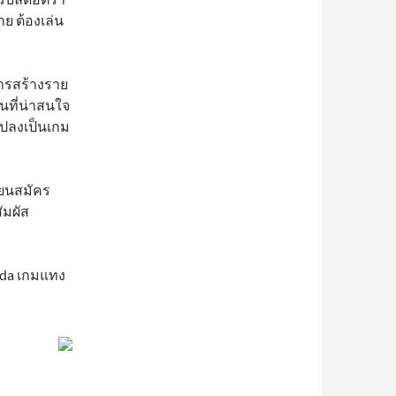
าย ต้องเล่น
งการสร้างราย
นที่น่าสนใจ
แปลงเป็นเกม
ียนสมัคร
ัมผัส
nda เกมแทง