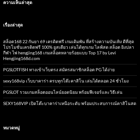
ความเห็นล่าสุด
เรื่องล่าสุด
สล็อต168 22 กันยา 69 เครดิตฟรี เกมเดิมพัน ที่สร้างความบันเทิง ดีที่สุด
โปรโมชั่นเครดิตฟรี 100% ยูสเดียว เล่นได้ทุกเกม ไลฟ์สด สล็อต ยิงปลา
กีฬา ไพ่ hengjing168 เกมสล็อตหลายร้อยแบบ Top 17 by Levi
Hengjing168d.com
PGSLOTFISH ทางเข้าเว็บตรง สมัครสมาชิกสล็อต PG ได้ง่าย
sexy168vip เว็บบาคาร่า ครบทุกโต๊ะคาสิโน เล่นได้ตลอด 24 ชั่วโมง
PGSLOT รวมเกมสล็อตออนไลน์ยอดนิยม พร้อมฟีเจอร์และวิธีเล่น
SEXY168VIP เปิดโต๊ะบาคาร่าเหนือระดับ พร้อมประสบการณ์คาสิโนสด
หมวดหมู่