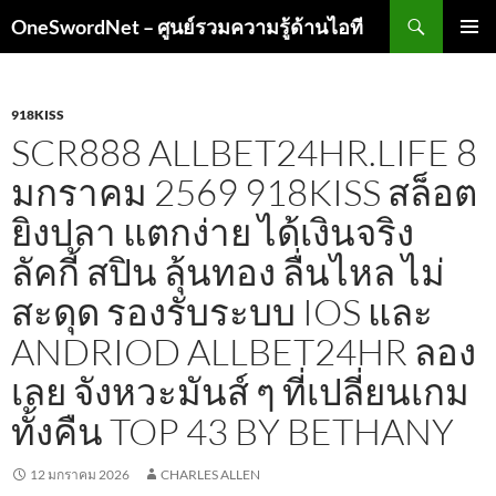
ค้นหา
OneSwordNet – ศูนย์รวมความรู้ด้านไอที
ข้าม
เมนูหลัก
ไป
ยัง
เนื้อหา
918KISS
SCR888 ALLBET24HR.LIFE 8
มกราคม 2569 918KISS สล็อต
ยิงปลา แตกง่าย ได้เงินจริง
ลัคกี้ สปิน ลุ้นทอง ลื่นไหล ไม่
สะดุด รองรับระบบ IOS และ
ANDRIOD ALLBET24HR ลอง
เลย จังหวะมันส์ ๆ ที่เปลี่ยนเกม
ทั้งคืน TOP 43 BY BETHANY
12 มกราคม 2026
CHARLES ALLEN