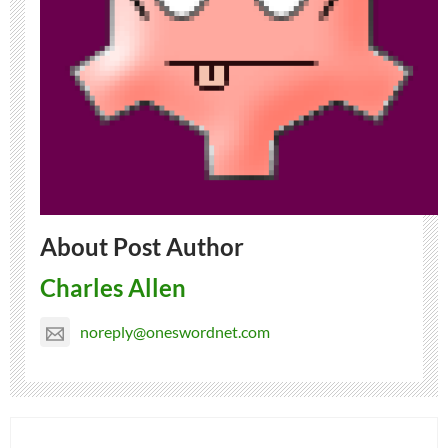
About Post Author
Charles Allen
noreply@oneswordnet.com