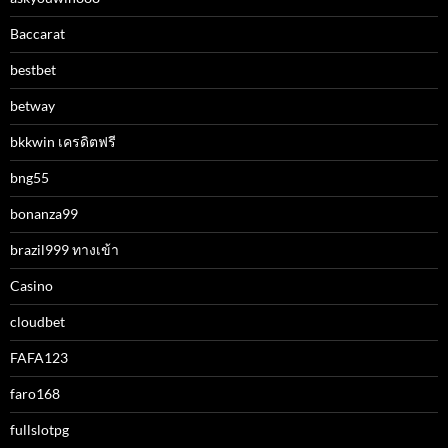
Baccarat
bestbet
betway
bkkwin เครดิตฟรี
bng55
bonanza99
brazil999 ทางเข้า
Casino
cloudbet
FAFA123
faro168
fullslotpg