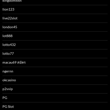
kingdom66n
lion123
live22slot
london45
lot888
lotto432
lotto77
macau69 สมัคร
ngernn
okcasino
p2vvip
PG
PG Slot