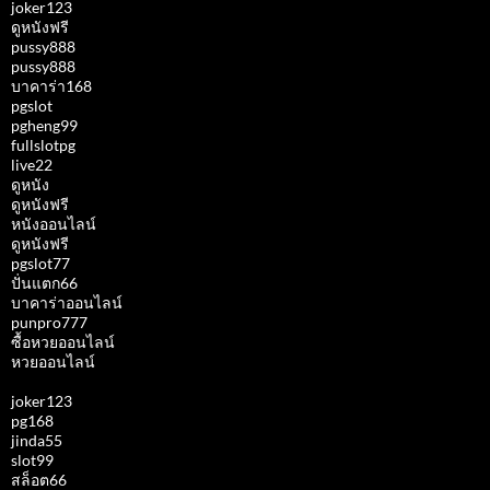
joker123
ดูหนังฟรี
pussy888
pussy888
บาคาร่า168
pgslot
pgheng99
fullslotpg
live22
ดูหนัง
ดูหนังฟรี
หนังออนไลน์
ดูหนังฟรี
pgslot77
ปั่นแตก66
บาคาร่าออนไลน์
punpro777
ซื้อหวยออนไลน์
หวยออนไลน์
joker123
pg168
jinda55
slot99
สล็อต66