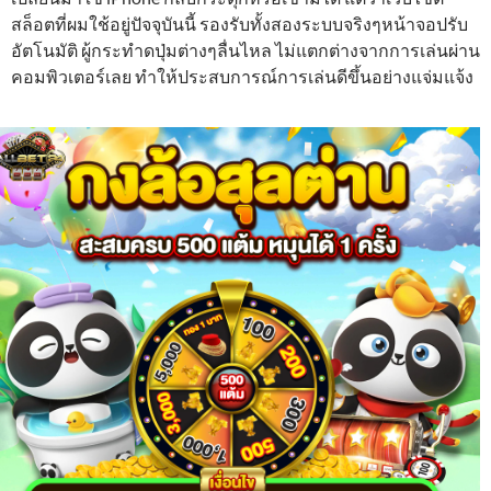
สล็อตที่ผมใช้อยู่ปัจจุบันนี้ รองรับทั้งสองระบบจริงๆหน้าจอปรับ
อัตโนมัติ ผู้กระทำดปุ่มต่างๆลื่นไหล ไม่แตกต่างจากการเล่นผ่าน
คอมพิวเตอร์เลย ทำให้ประสบการณ์การเล่นดีขึ้นอย่างแจ่มแจ้ง