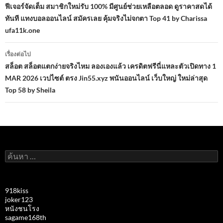
ฟีเจอร์จัดเต็ม สมาชิกใหม่รับ 100% มีศูนย์ช่วยเหลือตลอด ดูราคาสดได้
เรื่อง
ทันที แทงบอลออนไลน์ สมัครเลย คุ้มจริงไม่จกตา Top 41 by Charissa
ufa11k.one
เรื่องต่อไป
สล็อต สล็อตแตกง่ายจริงไหม ลองเองแล้ว เครดิตฟรีนี่แหละตัวเปิดทาง 1
MAR 2026 เวปไซต์ ตรง Jin55.xyz พนันออนไลน์ เว็บใหญ่ ใหม่ล่าสุด
Top 58 by Sheila
ค้นหา
สำหรับ:
918kiss
joker123
หนังชนโรง
sagame168th