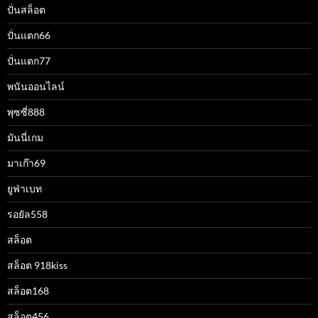
ปั่นสล็อต
ปั่นแตก66
ปั่นแตก77
พนันออนไลน์
พุซซี่888
มันนี่เกม
มาเก๊า69
ยูฟ่าเบท
รอยัล558
สล็อต
สล็อต 918kiss
สล็อต168
สล็อต456