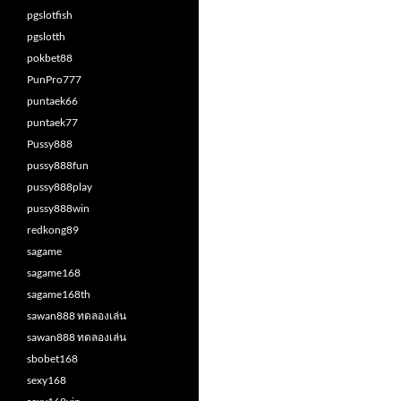
pgslotfish
pgslotth
pokbet88
PunPro777
puntaek66
puntaek77
Pussy888
pussy888fun
pussy888play
pussy888win
redkong89
sagame
sagame168
sagame168th
sawan888 ทดลองเล่น
sawan888 ทดลองเล่น
sbobet168
sexy168