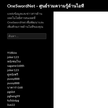
ค้นหา
OneSwordNet – ศูนย์รวมความรู้ด้านไอที
แหล่งข้อมูลและข่าวสารด้าน
เทคโนโลยีสารสนเทศที่
OneSwordNet เพื่อพัฒนาและ
เพิ่มศักยภาพด้านไอทีของคุณ
ค้นหา
สำหรับ:
918kiss
joker123
หนังชนโรง
sagame168th
joker123
ดูหนังฟรี
pussy888
pussy888
บาคาร่า168
pgslot
pgheng99
fullslotpg
live22