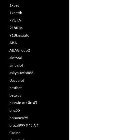
1xbet
1xbetth
77UFA
918Kiss
918kissauto
ABA
ABAGroup2
alot666
amb slot
askyouwin888
Baccarat
bestbet
betway
bkkwin เครดิตฟรี
bng55
bonanza99
brazil999 ทางเข้า
Casino