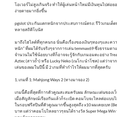
โอเวอร์ไม่สูงเกินจริง ทำให้ผู้เล่นหน้าใหม่มีเงินทุนไปต่อย
ง่ายดายมากยิ่งขึ้น
pgslot ประกันแตกหนักจากประสบการณ์ตรง: รีวิวเกมเด็ดท
ทลายสถิติโบนัส
มาถึงไฮไลต์ที่ทุกคนรอ นั่นคือเรื่องของเงินๆทองๆและคว
หนัก” ที่ผมได้รับจริงๆจากการเล่น temmax69 ซึ่งธรรมดาแ
จำนวนไม่ใช้น้อยบางทีก็อาจจะรู้จักกับเกมอมตะอย่าง Trea
Aztec (สาวถ้ำ) หรือ Lucky Neko (เนโกะนำโชค) แต่ว่าจาก
เล่นของผมในปีนี้ มี 2 เกมที่ทำกำไรให้ผมมากที่สุดครับ
1. เกมที่ 1: Mahjong Ways 2 (ทางมาจอง 2)
เกมนี้คือที่สุดที่การตัวคูณสะสมครับผม ลักษณะเด่นของเว็
เมื่อสัญลักษณ์เรียงกันแล้วก็ระเบิด คอมโบจะไหลต่อแบบไม่ม
ในรอบฟรีสปินที่ตัวคูณมากขึ้นสูงสุดถึง x10 ผมเคยเบท (Bet
บาท แต่ว่าคอมโบไหลยาวๆจนได้รางวัล Super Mega Win 