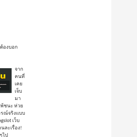
่งต้องบอก
จาก
คนที่
เคย
เจ็บ
มา
แพ้ชนะ ห่วย
ารณ์จริงแบบ
slot เว็บ
นละเรื่อง!
วๆไป