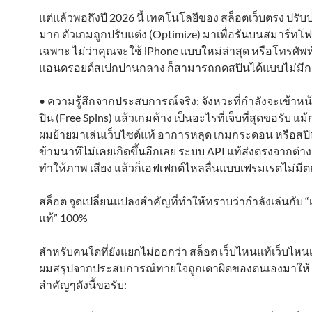
แต่แล้วพอถึงปี 2026 นี้ เทคโนโลยีของ สล็อตเว็บตรง ปรับ
มาก ตัวเกมถูกปรับแต่ง (Optimize) มาเพื่อรันบนสมาร์ท
เฉพาะ ไม่ว่าคุณจะใช้ iPhone แบบใหม่ล่าสุด หรือโทรศัพท์เ
แอนดรอยด์สเปกปานกลาง ก็สามารถกดสปินได้แบบไม่มีก
• ความรู้สึกจากประสบการณ์จริง: จังหวะที่กำลังจะเข้าหน
ปิน (Free Spins) แล้วเกมค้าง เป็นอะไรที่เจ็บที่สุดขอรับ แม้ก
ผมย้ายมาเล่นเว็บไซต์แท้ อาการหลุด เกมกระดอน หรือสปิ
ข้ามนาทีไม่เคยเกิดขึ้นอีกเลย ระบบ API แท้ส่งตรงจากต่
ทำให้ภาพ เสียง แล้วก็เอฟเฟกต์ไหลลื่นแบบเฟรมเรตไม่มีต
สล็อต จุดเปลี่ยนแปลงสำคัญที่ทำให้ทราบว่ากำลังเล่นกับ “
แท้” 100%
สำหรับคนใดที่ยังแยกไม่ออกว่า สล็อต เว็บไหนแท้เว็บไห
ผมสรุปจากประสบการณ์ทายใจถูกเดาผิดของตนเองมาให้ 
สำคัญๆดังนี้ขอรับ: