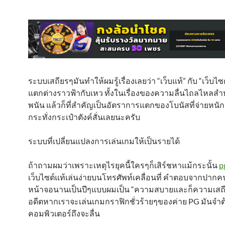
ระบบเสถียรๆมันทำให้ผมรู้เรื่องเลยว่า “เว็บแท้” กับ “เว็บไซต
แตกต่างราวฟ้ากับเหว ทั้งในเรื่องของความลื่นไถลไหลส
พนัน แล้วก็ที่สำคัญเป็นอัตราการแตกของโบนัสที่จ่ายหนัก
กระทั่งกระเป๋าตังค์สั่นเลยนะครับ
ระบบที่เปลี่ยนแปลงการเล่นเกมให้เป็นรายได้
ถ้าถามผมว่าเพราะเหตุไรยุคนี้ใครๆก็เสิร์ชหาแม้กระนั้น
p
เว็บไซต์แท้เล่นง่ายบนโทรศัพท์เคลื่อนที่ คำตอบจากปากคนที่
หน้าจอนานเป็นปีๆแบบผมเป็น “ความสบายและก็ความเสถี
อดีตหากเราจะเล่นเกมกราฟิกชั่วร้ายๆของค่าย PG มันจำต
คอมพิวเตอร์ถึงจะลื่น