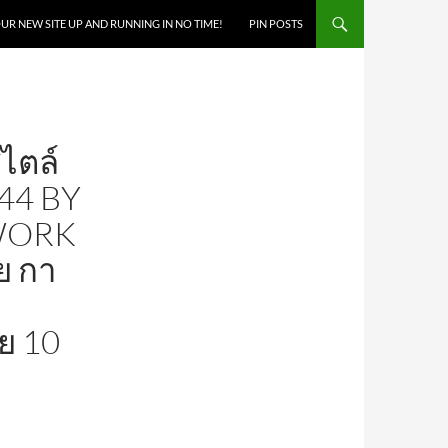
OUR NEW SITE UP AND RUNNING IN NO TIME!
PIN POSTS
ไตล์
 44 BY
WORK
ย กา
ย 10