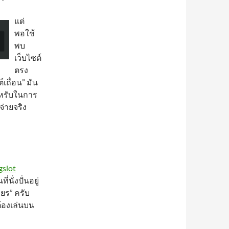
แต่
พอใช้
พบ
เว็บไซต์
ตรง
์เถื่อน” มัน
ำหรับในการ
จ่ายจริง
gslot
นั่งปั่นอยู่
ยร” ครับ
้องเล่นบน