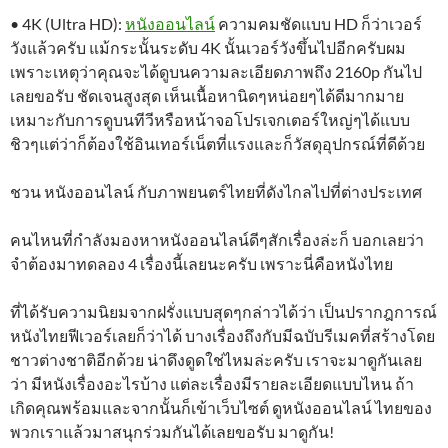
• 4K (Ultra HD):
หนังออนไลน์
ความคมชัดแบบ HD ก็ว่าเวอร์
วังแล้วครับ แม้กระนั้นระดับ 4K นั้นเวอร์วังขึ้นไปอีกครับผม
เพราะเหตุว่าคุณจะได้ดูบนความละเอียดภาพถึง 2160p กันไป
เลยขอรับ ชัดเจนสูงสุด เห็นเนื้อหานิดๆหน่อยๆได้ดีมากมาย
เหมาะกับการดูบนทีวีหรือหน้าจอโปรเจกเตอร์ใหญ่ๆได้แบบ
ชิวๆแต่ว่าก็ต้องใช้อินเทอร์เน็ตที่แรงและก็วัสดุอุปกรณ์ที่ดีด้วย
ชวน หนังออนไลน์ กับภาพยนตร์ไทยที่ดังไกลไปที่ต่างประเทศ
คนไหนที่กำลังมองหาหนังออนไลน์ดีๆสักเรื่องล่ะก็ บอกเลยว่า
จำต้องมาทดลอง 4 เรื่องนี้เลยนะครับ เพราะนี่คือหนังไทย
ที่ได้รับความนิยมจากฝรั่งแบบสุดๆกล่าวได้ว่า เป็นปรากฎการณ์
หนังไทยฟีเวอร์เลยก็ว่าได้ บางเรื่องถึงกับมีฉบับรีเมคที่สร้างโดย
ชาวต่างชาติอีกด้วย น่าดึงดูดใช่ไหมล่ะครับ เราจะมาดูกันเลย
ว่า มีหนังเรื่องอะไรบ้าง แต่ละเรื่องมีรายละเอียดแบบไหน ถ้า
เกิดคุณพร้อมและจากนั้นก็เข้าเว็บไซต์ ดูหนังออนไลน์ ไทยของ
พวกเราแล้วมาสนุกร่วมกันได้เลยขอรับ มาดูกัน!