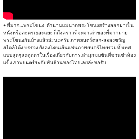
• พี่มาก…พระโขนง: ตำนานแม่นากพระโขนงสร้างออกมาเป็น
หนังหรือละครเยอะแยะ ก็ถึงคราวที่จะมาเล่าของพี่มากมาย
พระโขนงกันบ้างแล้วล่ะนะครับ ภาพยนตร์ตลก-สยองขวัญ
สไตล์โต้ง บรรจง ยังคงโดนเส้นแฟนภาพยนตร์ไทยรวมทั้งเทศ
แบบสุดๆสะดุดตาในเรื่องเกี่ยวกับการเล่ามุกขบขันที่ชวนขำท้อง
แข็ง ภาพยนตร์ระดับพันล้านของไทยเลยล่ะขอรับ