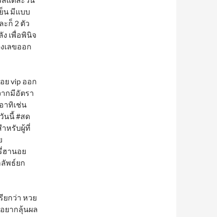
ย็น มีแบบ
ละก็ 2 ตัว
เพื่อพินิจ
สดงเลขออก
อย vip ออก
จากมีอัตรา
อาทิเช่น
ันนี้ #สด
รับผู้ที่
ย
รี่ฮานอย
ลลัพธ์ยก
รียกว่า หวย
่อยากลุ้นผล