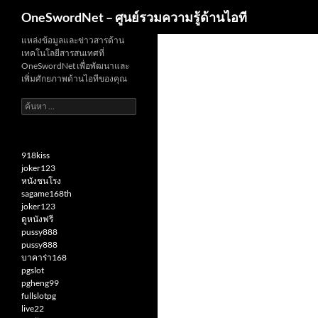
ค้นหา
OneSwordNet – ศูนย์รวมความรู้ด้านไอที
แหล่งข้อมูลและข่าวสารด้าน
เทคโนโลยีสารสนเทศที่
OneSwordNet เพื่อพัฒนาและ
เพิ่มศักยภาพด้านไอทีของคุณ
ค้นหา
สำหรับ:
918kiss
joker123
หนังชนโรง
sagame168th
joker123
ดูหนังฟรี
pussy888
pussy888
บาคาร่า168
pgslot
pgheng99
fullslotpg
live22