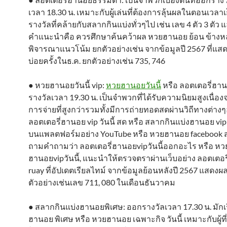
เวลา 18.30 น. เหมาะกับผู้เล่นที่ต้องการลุ้นผลในตอนเวลาเ
รางวัลที่คล้ายกับสลากกินแบ่งทั่วๆไป เช่น เลข 4 ตัว 3 ตัว แ
คำแนะนำคือ ควรศึกษาค้นคว้าผล หวยฮานอย ย้อน ข้างหลัง 
พิจารณาแนวโน้ม ยกตัวอย่างเช่น จากข้อมูลปี 2567 ที่แ
บ่อยครั้งในธ.ค. ยกตัวอย่างเช่น 735, 746
● หวยฮานอยวันนี้ vip:
หวยฮานอยวันนี้
หรือ ลอตเตอรี่ฮาน
รางวัลเวลา 19.30 น. เป็นจำพวกที่ได้รับความนิยมสูงเนื่อง
การจ่ายที่สูงกว่ารวมทั้งมีการถ่ายทอดสดผ่านวิถีทางต่างๆ
ลอตเตอรี่ฮานอย vip วันนี้ สด หรือ สลากกินแบ่งฮานอย vipว
บนแพลตฟอร์มอย่าง YouTube หรือ หวยฮานอย facebook สำห
ถามคำถามว่า ลอตเตอรี่ฮานอยvipวันนี้ออกอะไร หรือ หว
ฮานอยvipวันนี้, แนะนำให้ตรวจตราผ่านเว็บอย่าง ลอตเตอ
ruay ที่อัปเดตเรียลไทม์ จากข้อมูลย้อนหลังปี 2567 แสดงผ
ตัวอย่างเช่นเลข 711, 080 ในเดือนธันวาคม
● สลากกินแบ่งฮานอยพิเศษ: ออกรางวัลเวลา 17.30 น. มักเ
ฮานอย พิเศษ หรือ หวยฮานอย เฉพาะกิจ วันนี้ เหมาะกับผู้ที