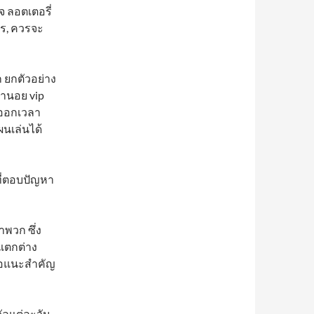
จ ลอตเตอรี่
ไร, ควรจะ
 ยกตัวอย่าง
านอย vip
 ออกเวลา
ผนเล่นได้
ี่ตอบปัญหา
พวก ซึ่ง
แตกต่าง
นอแนะสำคัญ
ัลแต่ละวัน