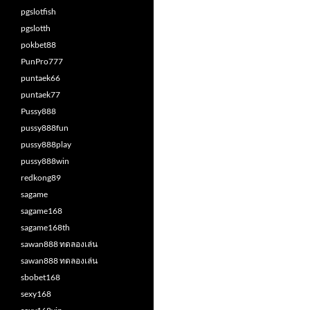
pgslotfish
pgslotth
pokbet88
PunPro777
puntaek66
puntaek77
Pussy888
pussy888fun
pussy888play
pussy888win
redkong89
sagame
sagame168
sagame168th
sawan888 ทดลองเล่น
sawan888 ทดลองเล่น
sbobet168
sexy168