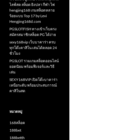
ไลฟ์สด สล็อต ยิงปลา กีฬา ไพ่
hengjing168 เกมสล็อตหลาย
ร้อยแบบ Top 17 by Levi
Hengjing168d.com
PGSLOTFISH ทางเข้าเว็บตรง
สมัครสมาชิกสล็อต PG ได้ง่าย
sexy168vip เว็บบาคาร่า ครบ
ทุกโต๊ะคาสิโน เล่นได้ตลอด 24
ชั่วโมง
PGSLOT รวมเกมสล็อตออนไลน์
ยอดนิยม พร้อมฟีเจอร์และวิธี
เล่น
SEXY168VIP เปิดโต๊ะบาคาร่า
เหนือระดับ พร้อมประสบการณ์
คาสิโนสด
หมวดหมู่
168สล็อต
188bet
188betth