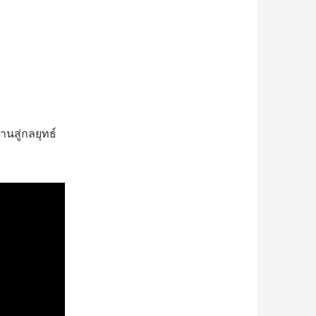
นสู่กลยุทธ์