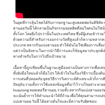
ในยุคที่การลุ้นโชคได้รับการยกฐานะสู่แพลตฟอร์มดิจิทัล 
ฮานอยวันนี้ ได้กลายเป็นกิจกรรมยอดฮิตที่ล่อใจคนไม่ใช่น
ทั้งโลก โดยยิ่งไปกว่านั้นในประเทศไทย ซึ่งมีผู้เล่นเข้าร่
ด้วยความถี่สำหรับการออกรางวัลที่สูงแล้วก็ความหลาก
ประเภท สลากกินแบ่งฮานอย ทำให้มันไม่ใช่เพียงการเสี่ย
แต่ว่าเป็นจังหวะในการนำวิธีการและก็ข้อมูลมาประยุกต์เพื
ทางสำหรับในการไปถึงเป้าหมาย
เนื้อหานี้ถูกเขียนขึ้นในฐานะคู่มืออย่างเป็นทางการเพื่อเส
ทั้งยังมือใหม่แล้วก็มือโปร ให้เข้าใจในเรื่องวิธีการเบื้องต้
การเล่นที่ปลอดภัย ยุทธวิธีการวิเคราะห์ตัวเลข แล้วก็กา
ปัจจุบัน รวมทั้งการใช้แหล่งข้อมูลที่น่าไว้วางใจอย่าง หว
huaysong ลอตเตอรี่ฮานอย, รวมทั้ง สลากกินแบ่งฮานอย f
จะเน้นย้ำการให้คำแนะนำให้ถี่ถ้วน เพื่อให้คุณสามารถเล
แบ่งฮานอย วันนี้ ได้อย่างมั่นใจและมีความรับผิดชอบ