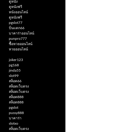
ดูหนัง
ดูหนังฟรี
หนังออนไลน์
ดูหนังฟรี
pgslot77
ปั่นแตก66
บาคาร่าออนไลน์
punpro777
ซื้อหวยออนไลน์
หวยออนไลน์
joker123
pg168
jinda55
slot99
สล็อต66
สล็อตเว็บตรง
สล็อตเว็บตรง
สล็อต888
สล็อต888
pgslot
pussy888
บาคาร่า
slotxo
สล็อตเว็บตรง