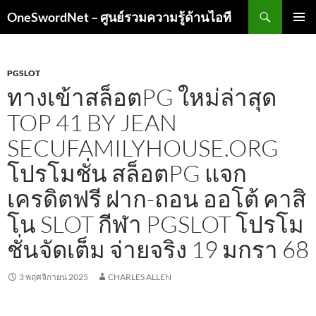
ค้นหา
OneSwordNet – ศูนย์รวมความรู้ด้านไอที
ข้าม
เมนูหลัก
ไป
ยัง
เนื้อหา
PGSLOT
ทางเข้าสล็อตPG ใหม่ล่าสุด
TOP 41 BY JEAN
SECUFAMILYHOUSE.ORG
โปรโมชั่น สล็อตPG แจก
เครดิตฟรี ฝาก-ถอน ออโต้ คาสิ
โน SLOT กีฬา PGSLOT โปรโม
ชั่นจัดเต็ม จ่ายจริง 19 มกรา 68
3 พฤศจิกายน 2025
CHARLES ALLEN