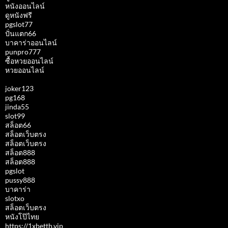
หนังออนไลน์
ดูหนังฟรี
pgslot77
ปั่นแตก66
บาคาร่าออนไลน์
punpro777
ซื้อหวยออนไลน์
หวยออนไลน์
joker123
pg168
jinda55
slot99
สล็อต66
สล็อตเว็บตรง
สล็อตเว็บตรง
สล็อต888
สล็อต888
pgslot
pussy888
บาคาร่า
slotxo
สล็อตเว็บตรง
หนังโป๊ไทย
https://1xbetth.vip