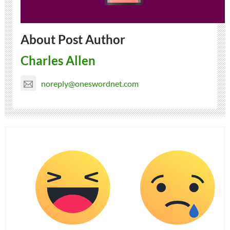
About Post Author
Charles Allen
noreply@oneswordnet.com