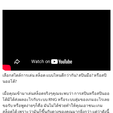
เลือกสไตล์การเล่น สล็อต แบบไหนดีกว่ากัน? สปินมือ? หรือสปิ
นออโต้?
เมื่อคุณเข้ามาเล่นสล็อตจริงๆคุณจะพบว่า การสปินหรือสปินออ
โต้มิได้ส่งผลอะไรกับระบบ RNG หรือระบบสุ่มของเกมอะไรเลย
ขอรับ หรือพูดง่ายๆก็คือ มันไม่ได้ช่วยทำให้คุณเอาชนะเกม
สล็อตได้ เพราะว่ามันก็ขึ้นกับดวงของคุณมากยิ่งกว่า แต่ว่าดังนี้