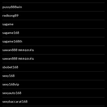
pussy888win
redkong89
sagame
sagame168
sagame168th
sawan888 ทดลองเล่น
sawan888 ทดลองเล่น
sbobet168
sexy168
sexy168vip
sexyauto168
sexybaccarat168