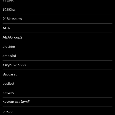
77UFA
918Kiss
918kissauto
ABA
ABAGroup2
alot666
amb slot
askyouwin888
Baccarat
bestbet
betway
bkkwin เครดิตฟรี
bng55