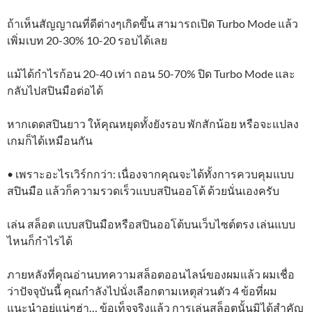
ถ้าเห็นสัญญาณที่ดีต่างๆเกิดขึ้น สามารถเปิด Turbo Mode แล้ว
เพิ่มเบท 20-30% 10-20 รอบได้เลย
แม้ได้กำไรก้อน 20-40 เท่า ถอน 50-70% ปิด Turbo Mode และ
กลับไปสปินมือต่อได้
หากเดดสปินยาว ให้คุณหยุดทั้งยังรอบ พักสักน้อย หรือจะแปลง
เกมก็ได้เหมือนกัน
• เพราะอะไรเวิร์กกว่า: เนื่องจากคุณจะได้ทั้งการควบคุมแบบ
สปินมือ แล้วก็ความรวดเร็วแบบสปินออโต้ ด้วยนั่นเองครับ
เล่น สล็อต แบบสปินมือหรือสปินออโต้บนเว็บไซต์ตรง เล่นแบบ
ไหนก็กำไรได้
ภายหลังที่คุณอ่านบทความสล็อตออนไลน์ของผมแล้ว ผมเชื่อ
ว่าปัจจุบันนี้ คุณกำลังไปนั่งเลือกตามเหตุส่วนตัว 4 ข้อที่ผม
แนะนำอยู่แน่ๆฮ่า… ข้อเท็จจริงแล้ว การเล่นสล็อตนั้นมิได้สำคัญ