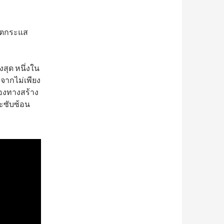
ฮิตกระแส
งสุด หนึ่งใน
งจากไม่เพียง
่องทางสร้าง
ษะซับซ้อน