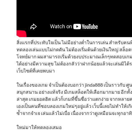
สิ่งแรกที่ประทับใจเป็น ไม่มีอย่างต่ำในการเล่น สำหรับคนท
ทดลองเล่นแบบไม่กดดัน ไม่ต้องเริ่มต้นด้วยเงินใหญ่ สล็อต
โจทย์มาก ผมสามารถเริ่มด้วยงบประมาณเล็กๆทดสอบเก
ได้อย่างมีความสุข ไม่ต้องกลัวว่าฝากน้อยแล้วจะเล่นมิได้
เว็บไซต์ที่เคยพบมา
ในเรื่องของเกม จำเป็นต้องบอกว่า jinda888 เป็นราวกับ ศ
สนุกสนาน อย่างแท้จริง มีเกมสล็อตให้เลือกมากมาย อีกทั้
ล่าสุด เกมยอดฮิต แล้วก็เกมที่ขึ้นชื่อว่าแตกง่าย จากหลายค
เองเป็นคนที่ชอบลองเกมใหม่ๆอยู่แล้ว เว็บนี้เลยไม่ทำให้เกิ
ซ้ำจากจำเจ เล่นแล้วไม่เบื่อ เนื่องจากว่าดูเหมือนจะทุกอาท
ใหม่มาให้ทดลองเสมอ