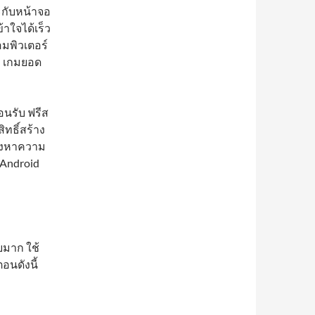
กับหน้าจอ
้าใจได้เร็ว
มพิวเตอร์
่ เกมยอด
้อนรับ ฟรีส
ทธิ์สร้าง
มองหาความ
็ Android
ยมาก ใช้
ตอนดังนี้