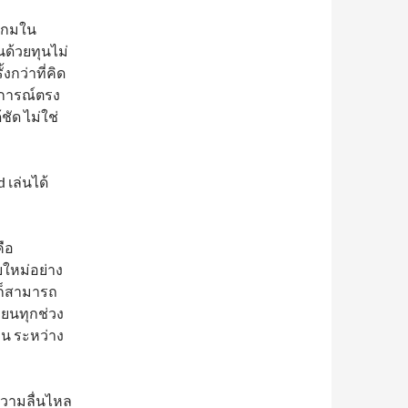
ยเกมใน
นด้วยทุนไม่
งกว่าที่คิด
บการณ์ตรง
ชัด ไม่ใช่
 เล่นได้
คือ
ใหม่อย่าง
นก็สามารถ
ี่ยนทุกช่วง
าน ระหว่าง
ความลื่นไหล