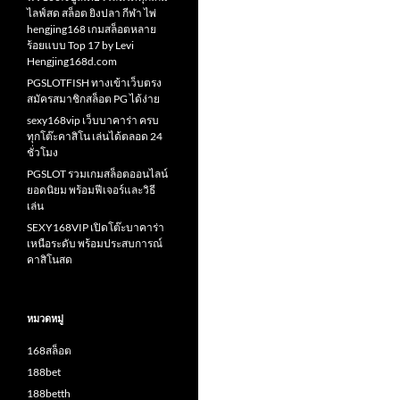
ไลฟ์สด สล็อต ยิงปลา กีฬา ไพ่
hengjing168 เกมสล็อตหลาย
ร้อยแบบ Top 17 by Levi
Hengjing168d.com
PGSLOTFISH ทางเข้าเว็บตรง
สมัครสมาชิกสล็อต PG ได้ง่าย
sexy168vip เว็บบาคาร่า ครบ
ทุกโต๊ะคาสิโน เล่นได้ตลอด 24
ชั่วโมง
PGSLOT รวมเกมสล็อตออนไลน์
ยอดนิยม พร้อมฟีเจอร์และวิธี
เล่น
SEXY168VIP เปิดโต๊ะบาคาร่า
เหนือระดับ พร้อมประสบการณ์
คาสิโนสด
หมวดหมู่
168สล็อต
188bet
188betth