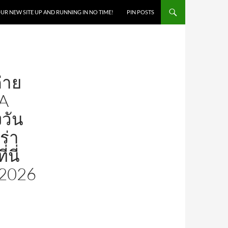
OUR NEW SITE UP AND RUNNING IN NO TIME!
PIN POSTS
่าย
MA
วัน
ร่า
นี่
 2026