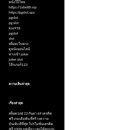
หนังโป๊ไทย
https://1xbetth.vip
https://pgslot.spa
pgslot
pg slot
kiss918
pgslot
slot
สล็อตเว็บตรง
ดูหนังออนไลน์
ทางเข้า joker
joker slot
โจ๊กเกอร์123
ความเห็นล่าสุด
เรื่องล่าสุด
สล็อต168 22 กันยา 69 เครดิต
ฟรี เกมเดิมพัน ที่สร้างความ
บันเทิง ดีที่สุด โปรโมชั่นเครดิต
ฟรี 100% ยูสเดียว เล่นได้ทุกเกม