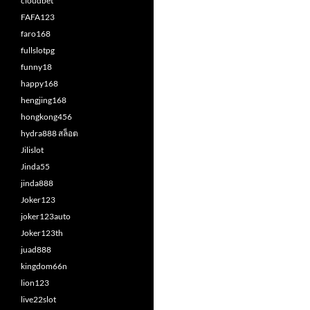
cloudbet
FAFA123
faro168
fullslotpg
funny18
happy168
hengjing168
hongkong456
hydra888 สล็อต
Jilislot
Jinda55
jinda888
Joker123
joker123auto
Joker123th
juad888
kingdom66n
lion123
live22slot