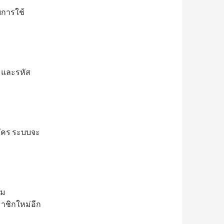
บการใช้
้ และรหัส
มัคร ระบบจะ
่ม
มาชิกใหม่อีก