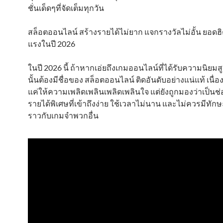
ชั่นเด็ดๆที่จัดเต็มทุกวัน
สล็อตออนไลน์ สร้างรายได้ไม่ยาก แจกรางวัลไม่อั้น ยอด
แรงในปี 2026
ในปี 2026 นี้ ถ้าหากเอ่ยถึงเกมออนไลน์ที่ได้รับความนิยมสู
นั้นต้องมีชื่อของ สล็อตออนไลน์ ติดอันดับอย่างแน่แท้ เนื่อ
แค่ให้ความเพลิดเพลินเพลิดเพลินใจ แต่ยังถูกมองว่าเป็นช
รายได้พิเศษที่เข้าถึงง่าย ใช้เวลาไม่นาน และไม่ควรมีทัก
ราวกับเกมจำพวกอื่น