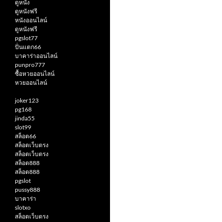
ดูหนัง
ดูหนังฟรี
หนังออนไลน์
ดูหนังฟรี
pgslot77
ปั่นแตก66
บาคาร่าออนไลน์
punpro777
ซื้อหวยออนไลน์
หวยออนไลน์
joker123
pg168
jinda55
slot99
สล็อต66
สล็อตเว็บตรง
สล็อตเว็บตรง
สล็อต888
สล็อต888
pgslot
pussy888
บาคาร่า
slotxo
สล็อตเว็บตรง