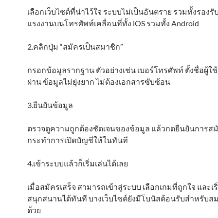
เลือกเว็บไซต์ที่น่าไว้ใจ ระบบไม่เป็นอันตราย รวมทั้งรองรั
แรงงานบนโทรศัพท์เคลื่อนที่ทั้ง iOS รวมทั้ง Android
2.คลิกปุ่ม “สมัครเป็นสมาชิก”
กรอกข้อมูลรากฐาน ตัวอย่างเช่น เบอร์โทรศัพท์ ตั้งชื่อผู้ใช
ผ่าน ข้อมูลไม่ยุ่งยาก ไม่ต้องเอกสารซับซ้อน
3.ยืนยันข้อมูล
ตรวจดูความถูกต้องชัดเจนของข้อมูล แล้วกดยืนยันการส
กระทำการเปิดบัญชีให้ในทันที
4.เข้าระบบแล้วก็เริ่มเล่นได้เลย
เมื่อสมัครเสร็จ สามารถเข้าสู่ระบบ เลือกเกมที่ถูกใจ และเริ
สนุกสนานได้ทันที บางเว็บไซต์ยังมีโบนัสต้อนรับสำหรับส
ด้วย