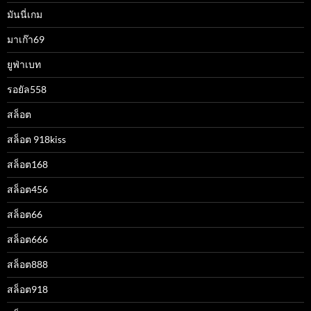
มันนี่เกม
มาเก๊า69
ยูฟ่าเบท
รอยัล558
สล็อต
สล็อต 918kiss
สล็อต168
สล็อต456
สล็อต66
สล็อต666
สล็อต888
สล็อต918