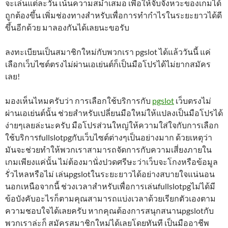
จะเล่นแต่ละวัน เน้นความสม่ำเสมอ เพื่อให้จับจังหวะของเกมได้
ถูกต้องขึ้น เพิ่มช่องทางสำหรับเพื่อการทำกำไรในระยะยาวได้ดี
ขึ้นอีกด้วย มาลองกันได้เลยนะขอรับ
ลงทะเบียนเป็นสมาชิกใหม่กับพวกเรา pgslot ได้แล้ววันนี้ แค่
เลือกเว็บไซต์ตรงไม่ผ่านเอเย่นต์ก็เป็นมือโปรได้ไม่ยากสมัคร
เลย!
มองเห็นไหมครับว่า การเลือกใช้บริการกับ
pgslot
เว็บตรงไม่
ผ่านเอเย่นต์นั้น ช่วยสำหรับเปลี่ยนมือใหม่ให้แปลงเป็นมือโปรได้
ง่ายๆเลยล่ะนะครับ มือโปรส่วนใหญ่ให้ความใส่ใจกับการเลือก
ใช้บริการfullslotpgกับเว็บไซต์ต่างๆเป็นอย่างมาก ด้วยเหตุว่า
มันจะช่วยทำให้พวกเราสามารถจัดการกับความเสี่ยงภายใน
เกมเพียงแค่นั้น ไม่ต้องมานั่งปวดศรีษะว่าเว็บจะโกงหรือข้อมูล
รั่วไหลหรือไม่ เล่นpgslotในระยะยาวได้อย่างสบายใจแน่นอน
นอกเหนือจากนี้ ช่วงเวลาสำหรับเพื่อการเล่นfullslotpgไม่ได้มี
ข้อบังคับอะไรก็ตามคุณสามารถแบ่งเวลาด้วยเรียกตัวเองตาม
ความชอบใจได้เลยครับ หากคุณต้องการสนุกสนานpgslotกับ
พวกเราล่ะก็ สมัครสมาชิกใหม่ได้เลยโดยทันที เป็นมืออาชีพ