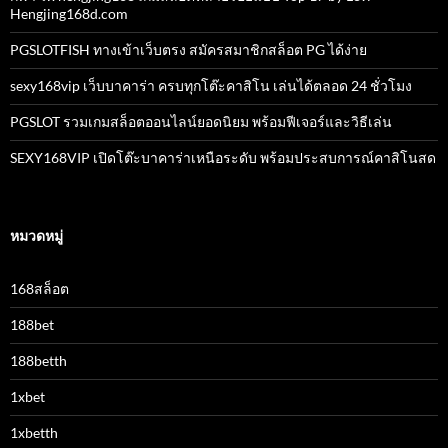
Hengjing168d.com
PGSLOTFISH ทางเข้าเว็บตรง สมัครสมาชิกสล็อต PG ได้ง่าย
sexy168vip เว็บบาคาร่า ครบทุกโต๊ะคาสิโน เล่นได้ตลอด 24 ชั่วโมง
PGSLOT รวมเกมสล็อตออนไลน์ยอดนิยม พร้อมฟีเจอร์และวิธีเล่น
SEXY168VIP เปิดโต๊ะบาคาร่าเหนือระดับ พร้อมประสบการณ์คาสิโนสด
หมวดหมู่
168สล็อต
188bet
188betth
1xbet
1xbetth