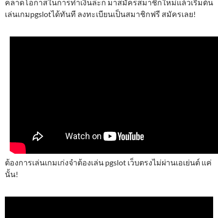
คลาดโอกาสในการทำเงินล่ะก็ มาสมัครสมาชิกใหม่แล้วเริ่มต้น
เล่นเกมpgslotได้ทันที ลงทะเบียนเป็นสมาชิกฟรี สมัครเลย!
ต้องการเล่นเกมเก่งจำต้องเล่น pgslot เว็บตรงไม่ผ่านเอเย่นต์ แค่
นั้น!