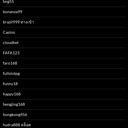
bng55
bonanza99
brazil999 ทางเข้า
Casino
cloudbet
FAFA123
faro168
fullslotpg
funny18
happy168
hengjing168
hongkong456
hydra888 สล็อต