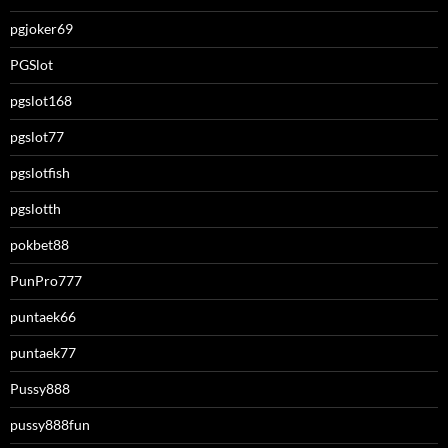
pgjoker69
PGSlot
pgslot168
pgslot77
pgslotfish
pgslotth
pokbet88
PunPro777
puntaek66
puntaek77
Pussy888
pussy888fun