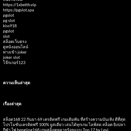
https://1xbetth.vip
https://pgslot.spa
pgslot
pg slot
kiss918
pgslot
slot
สล็อตเว็บตรง
ดูหนังออนไลน์
ทางเข้า joker
joker slot
โจ๊กเกอร์123
ความเห็นล่าสุด
เรื่องล่าสุด
สล็อต168 22 กันยา 69 เครดิตฟรี เกมเดิมพัน ที่สร้างความบันเทิง ดีที่สุด
โปรโมชั่นเครดิตฟรี 100% ยูสเดียว เล่นได้ทุกเกม ไลฟ์สด สล็อต ยิงปลา
กีฬา ไพ่ hengjing168 เกมสล็อตหลายร้อยแบบ Top 17 by Levi