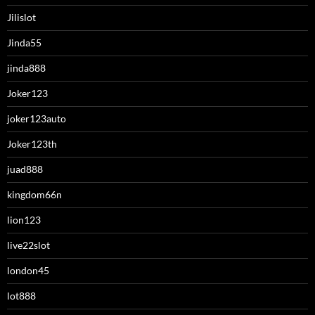
Jilislot
Jinda55
jinda888
Joker123
joker123auto
Joker123th
juad888
kingdom66n
lion123
live22slot
london45
lot888