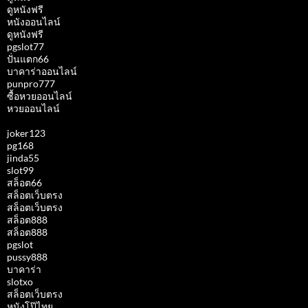
ดูหนังฟรี
หนังออนไลน์
ดูหนังฟรี
pgslot77
ปั่นแตก66
บาคาร่าออนไลน์
punpro777
ซื้อหวยออนไลน์
หวยออนไลน์
joker123
pg168
jinda55
slot99
สล็อต66
สล็อตเว็บตรง
สล็อตเว็บตรง
สล็อต888
สล็อต888
pgslot
pussy888
บาคาร่า
slotxo
สล็อตเว็บตรง
หนังโป๊ไทย