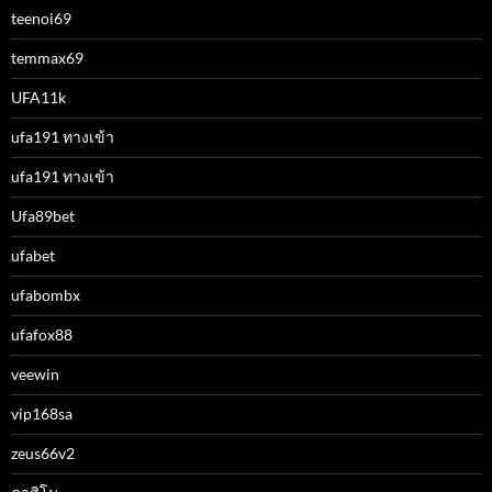
teenoi69
temmax69
UFA11k
ufa191 ทางเข้า
ufa191 ทางเข้า
Ufa89bet
ufabet
ufabombx
ufafox88
veewin
vip168sa
zeus66v2