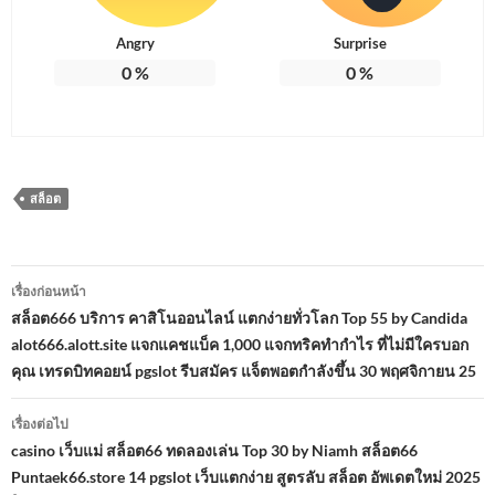
Angry
Surprise
0
%
0
%
สล็อต
เมนู
เรื่องก่อนหน้า
นำทาง
สล็อต666 บริการ คาสิโนออนไลน์ แตกง่ายทั่วโลก Top 55 by Candida
alot666.alott.site แจกแคชแบ็ค 1,000 แจกทริคทำกำไร ที่ไม่มีใครบอก
เรื่อง
คุณ เทรดบิทคอยน์ pgslot รีบสมัคร แจ็ตพอตกำลังขึ้น 30 พฤศจิกายน 25
เรื่องต่อไป
casino เว็บแม่ สล็อต66 ทดลองเล่น Top 30 by Niamh สล็อต66
Puntaek66.store 14 pgslot เว็บแตกง่าย สูตรลับ สล็อต อัพเดตใหม่ 2025