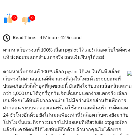
0
0
Read Time:
4 Minute, 42 Second
ตามหาเว็บตรงแท้ 100% เลือก pgslot ได้เลย! สล็อตเว็บไซต์ตรง
แท้ ส่งต่อเกมแตกง่ายแตกจริง ถอนเงินฟินๆได้เลย!
ตามหาเว็บตรงแท้ 100% เลือก pgslot ได้เลยในทันที สล็อต
เว็บตรงไม่ผ่านเอเย่นต์ที่มาแรงที่สุดในไทย ด้วยระบบเกมที่
ปลอดภัยแล้วก็ล้ำยุคที่สุดขณะนี้ บันเทิงใจกับเกมสล็อตล้นหลาม
กว่า 1,000 เกมได้ทุกวี่ทุกวัน จัดเต็มเกมแตกง่ายแตกจริง เลือก
เกมที่ชอบได้ทันที ฝากถอนง่าย ไม่มีอย่างน้อยสำหรับเพื่อการ
ฝากถอน ระบบทดลองเล่นพร้อมใช้งาน แอดมินบริการดีตลอด
24 ชั่วโมงอีกด้วย ยังไม่หมดเพียงเท่านี้! สล็อต เว็บตรงยังมากับ
โปรโมชั่นและกิจกรรมมากไม่น้อยเลยทีเดียวfullslotpg สมัคร
แล้วรับเครดิตฟรีได้โดยทันทีอีกด้วย ถ้าหากคุณไม่ได้อยาก