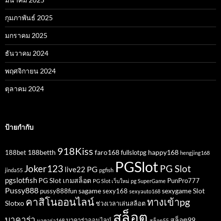
กุมภาพันธ์ 2025
มกราคม 2025
ธันวาคม 2024
พฤศจิกายน 2024
ตุลาคม 2024
ป้ายกำกับ
918Kiss
188betth
faro168
happy168
188bet
fullslotpg
hengjing168
PGSlot
Joker123
PG Slot
PG
live22
jinda55
pgfish
pgslotfish
PG Slot เกมสล็อต
PunPro777
PG Slot เว็บใหม่
pg SuperGame
Pussy888
sagame
sexygame
Slot
pussy888fun
sexy168
sexyauto168
คาสิโนออนไลน์
ทางเข้าpg
Slotxo
ช่วงเวลาเล่นสล็อต
สล็อต
บาคาร่า
สล็อต99
บาคาร่าออนไลน์
บาคาร่า168
สล็อต55