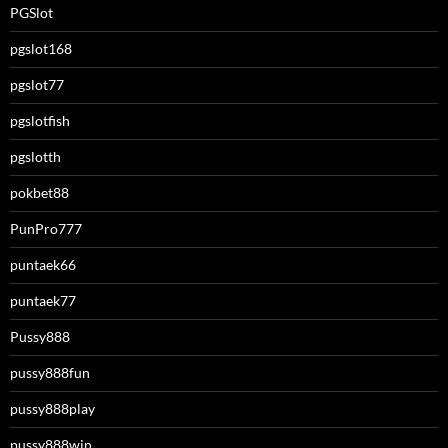
PGSlot
pgslot168
pgslot77
pgslotfish
pgslotth
pokbet88
PunPro777
puntaek66
puntaek77
Pussy888
pussy888fun
pussy888play
pussy888win