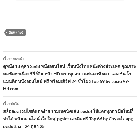
ปั่นแตก66
เมนู
เรื่องก่อนหน้า
นำทาง
ดูหนัง 13 ตุลา 2568 หนังออนไลน์ เว็บหนังไทย หนังต่างประเทศ คุณภาพ
คมชัดทุกเรื่อง ซีรี่ย์จีน หนัง HD ครบทุกแนว แฟนตาซี ตลก แอคชั่น โร
เรื่อง
แมนติก หนังออนไลน์ ฟรี พร้อมเสิร์ฟ 24 ชั่วโมง Top 59 by Lucio 99-
Hd.com
เรื่องต่อไป
สล็อตpg เวปไซต์แตกง่าย รวมเทคนิคเล่น pgslot ให้แตกทุกตา มือใหม่ก็
ทำได้ พนันออนไลน์ เว็บใหญ่ pgslot เครดิตฟรี Top 66 by Coy สล็อตpg
pgslotth.nl 24 ตุลา 25