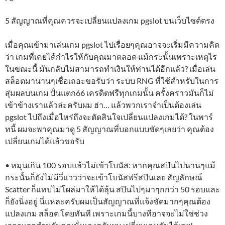
5 สัญญาณที่คุณควรจะเปลี่ยนแปลงเกม pgslot บนเว็บไซต์ตรง
เมื่อคุณเข้ามาเล่นเกม pgslot ไปเรื่อยๆคุณอาจจะเริ่มมีความคิด
ว่า เกมที่เคยได้กำไรให้กับคุณมาตลอด แม้กระนั้นเพราะเหตุไร
ในขณะนี้ มันกลับไม่สามารถทำเงินให้ท่านได้อีกแล้ว? เมื่อเล่น
สล็อตมานานๆเชื่อเถอะขอรับว่า ระบบ RNG ที่ใช้สำหรับในการ
สุ่มผลบนเกม ปั่นแตก66 เครดิตฟรีทุกเกมนั้น ครั้งคราวมันก็ไม่
เข้าข้างเราแล้วล่ะครับผม ฮ่า… แล้วพวกเราจำเป็นต้องเล่น
pgslot ไปถึงเมื่อไหร่ถึงจะตัดสินใจเปลี่ยนแปลงเกมได้? ในพาร์
ทนี้ ผมจะพาคุณมาดู 5 สัญญาณที่บอกแบบชัดๆเลยว่า คุณต้อง
เปลี่ยนเกมได้แล้วขอรับ
• หมุนเกิน 100 รอบแล้วไม่เข้าโบนัส: หากคุณสปินไปนานๆแม้
กระนั้นก็ยังไม่มีวี่แววว่าจะเข้าโบนัสฟรีสปินเลย สัญลักษณ์
Scatter ก็แทบไม่โผล่มาให้ได้ลุ้น สปินไปๆมาๆกกว่า 50 รอบและ
ก็ยังนิ่งอยู่ นี่แหละครับผมเป็นสัญญาณที่แจ้งชัดมากๆคุณต้อง
แปลงเกม สล็อต โดยทันที เพราะเกมนี้บางทีอาจจะไม่ใช่ช่วง