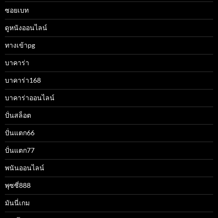
ซอยเบท
ดูหนังออนไลน์
ทางเข้าpg
บาคาร่า
บาคาร่า168
บาคาร่าออนไลน์
ปั่นสล็อต
ปั่นแตก66
ปั่นแตก77
พนันออนไลน์
พุซซี่888
มันนี่เกม