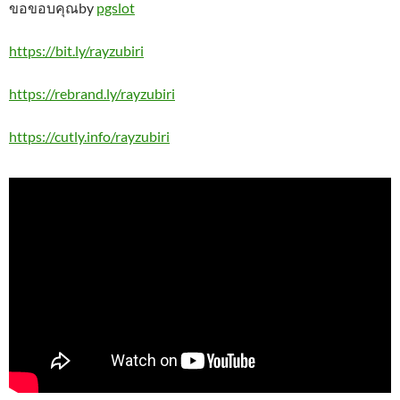
ขอขอบคุณby
pgslot
https://bit.ly/rayzubiri
https://rebrand.ly/rayzubiri
https://cutly.info/rayzubiri