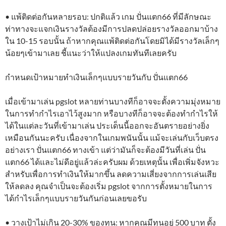
• แพ้ติดต่อกันหลายรอบ: ปกติแล้ว เกม ปั่นแตก66 ที่มีลักษณะ
ท่าทางจะแจกเงินรางวัลต้องมีการปลดปล่อยรางวัลออกมาบ้าง
ใน 10-15 รอบนั้น ถ้าหากคุณแพ้ติดต่อกันโดยมิได้มีรางวัลเล็กๆ
น้อยๆเข้ามาเลย ชี้แนะว่าให้แปลงเกมทันทีเลยครับ
กำหนดเป้าหมายทำเงินเล็กๆแบบรายวันกับ ปั่นแตก66
เมื่อเข้ามาเล่น pgslot หลายท่านบางทีก็อาจจะตั้งความมุ่งหมาย
ในการทำกำไรเอาไว้สูงมาก หรือบางทีก็อาจจะต้องทำกำไรให้
ได้ในแต่ละวันที่เข้ามาเล่น ประเด็นนี้ออกจะอันตรายอย่างยิ่ง
เหมือนกันนะครับ เนื่องจากในเกมพนันนั้น แม้จะเล่นกับเว็บตรง
อย่างเรา ปั่นแตก66 ทางเข้า แต่ว่ามันก็จะต้องมีวันที่เล่น ปั่น
แตก66 ได้และไม่ดีอยู่แล้วล่ะครับผม ด้วยเหตุนั้น เพื่อเพิ่มจังหวะ
สำหรับเพื่อการทำเงินให้มากขึ้น ลดความเสี่ยงจากการเล่นเสีย
ให้ลดลง คุณจำเป็นจะต้องเริ่ม pgslot จากการตั้งหมายในการ
ได้กำไรเล็กๆแบบรายวันกันก่อนเลยขอรับ
• วางเป้าไม่เกิน 20-30% ของทุน: หากคุณมีทุนอยู่ 500 บาท ตั้ง