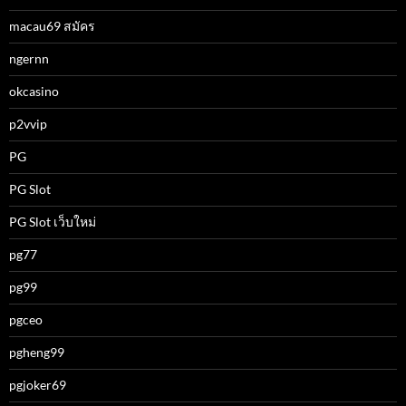
macau69 สมัคร
ngernn
okcasino
p2vvip
PG
PG Slot
PG Slot เว็บใหม่
pg77
pg99
pgceo
pgheng99
pgjoker69