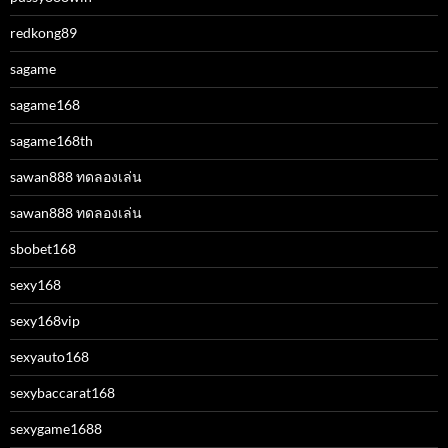
redkong89
sagame
sagame168
sagame168th
sawan888 ทดลองเล่น
sawan888 ทดลองเล่น
sbobet168
sexy168
sexy168vip
sexyauto168
sexybaccarat168
sexygame1688