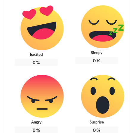
Sleepy
Excited
0
%
0
%
Angry
Surprise
0
%
0
%