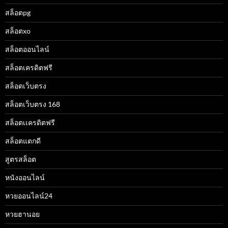
สล็อตpg
สล็อตxo
สล็อตออนไลน์
สล็อตเครดิตฟรี
สล็อตเว็บตรง
สล็อตเว็บตรง 168
สล็อตเเครดิตฟรี
สล็อตแตกดี
สูตรสล็อต
หนังออนไลน์
หวยออนไลน์24
หวยฮานอย