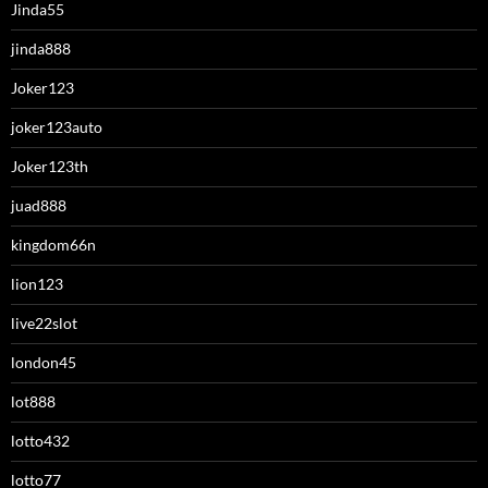
Jinda55
jinda888
Joker123
joker123auto
Joker123th
juad888
kingdom66n
lion123
live22slot
london45
lot888
lotto432
lotto77