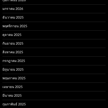
มกราคม 2026
ธันวาคม 2025
พฤศจิกายน 2025
ตุลาคม 2025
กันยายน 2025
สิงหาคม 2025
กรกฎาคม 2025
มิถุนายน 2025
พฤษภาคม 2025
เมษายน 2025
มีนาคม 2025
กุมภาพันธ์ 2025