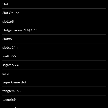
Slot
Slot Online
slot168
Slotgame666 เข้าสู่ระบบ
Slotxo
slotxo24hr
sretthi99
ssgame666
ssru
SuperGame Slot
tangtem168
teenoi69